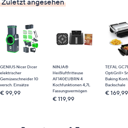
Zuletzt angesehen
GENIUS Nicer Dicer
NINJA®
TEFAL GC7
elektrischer
Heißluftfritteuse
OptiGrill+ S
Gemüseschneider 10
AF140EUBRN 4
Baking Kontak
versch. Einsätze
Kochfunktionen 4,7L
Backschale
Fassungsvermögen
€ 99,99
€ 169,99
€ 119,99