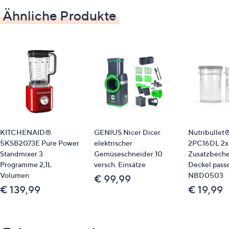
Ähnliche Produkte
Gewicht
6,1 kg
Material
Tritan, Edelstahl
Bitte beachten
Dieser Artikel ist nicht an einen Paketshop, eine
KITCHENAID®
GENIUS Nicer Dicer
Nutribulle
Packstation oder ins Ausland lieferbar.
5KSB2073E Pure Power
elektrischer
2PC16DL 2x
Standmixer 3
Gemüseschneider 10
Zusatzbecher
Identifikationsnummer
Programme 2,1L
versch. Einsätze
Deckel pass
Volumen
NBD0503
€ 99,99
GTIN: 4242005105731
€ 139,99
€ 19,99