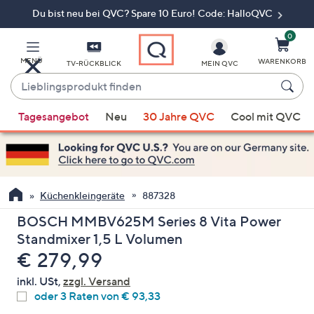
Du bist neu bei QVC? Spare 10 Euro! Code: HalloQVC
Zum
Hauptinhalt
springen
0
MENÜ
WARENKORB
TV-RÜCKBLICK
MEIN QVC
Lieblingsprodukt
finden
Wenn
Tagesangebot
Neu
30 Jahre QVC
Cool mit QVC
Vorschläge
verfügbar
sind,
verwenden
Sie
Küchenkleingeräte
887328
die
BOSCH MMBV625M Series 8 Vita Power
Pfeiltasten
Standmixer 1,5 L Volumen
nach
Gelöscht
€ 279,99
oben
und
inkl. USt,
zzgl. Versand
nach
oder 3 Raten von € 93,33
unten