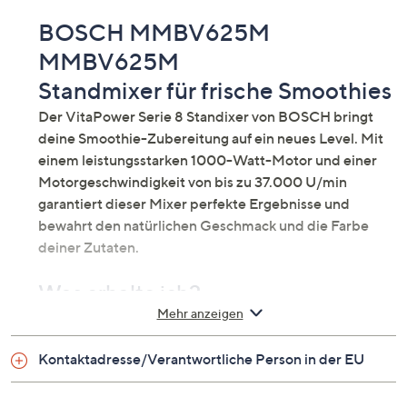
BOSCH MMBV625M
MMBV625M
Standmixer für frische Smoothies
Der VitaPower Serie 8 Standixer von BOSCH bringt
deine Smoothie-Zubereitung auf ein neues Level. Mit
einem leistungsstarken 1000-Watt-Motor und einer
Motorgeschwindigkeit von bis zu 37.000 U/min
garantiert dieser Mixer perfekte Ergebnisse und
bewahrt den natürlichen Geschmack und die Farbe
deiner Zutaten.
Was erhalte ich?
Mehr anzeigen
Standmixer MMBV625M
Vakuum-ToGo Trinkflasche, 0,5 l
Kontaktadresse/Verantwortliche Person in der EU
2 Vakuumfrischhalteboxen, 1,5 l und 0,75 l
Rezeptbuch