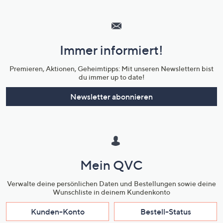
Hilfeseiten,
Service
und
Immer informiert!
Unternehmensinformationen
Premieren, Aktionen, Geheimtipps: Mit unseren Newslettern bist
du immer up to date!
Newsletter abonnieren
Mein QVC
Verwalte deine persönlichen Daten und Bestellungen sowie deine
Wunschliste in deinem Kundenkonto
Kunden-Konto
Bestell-Status