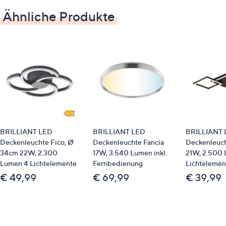
Material
Ähnliche Produkte
Metall, Kunststoff
Pflege
trocken abwischen
Identifikationsnummer
GTIN: 4004353442117
BRILLIANT LED
BRILLIANT LED
BRILLIANT 
Deckenleuchte Fico, Ø
Deckenleuchte Fancia
Deckenleuch
Bitte beachten
34cm 22W, 2.300
17W, 3.540 Lumen inkl.
21W, 2.500 
Lumen 4 Lichtelemente
Fernbedienung
Lichtelemen
Dieser Artikel ist nicht an einen Paketshop, eine
€ 49,99
€ 69,99
€ 39,99
Packstation oder ins Ausland lieferbar.