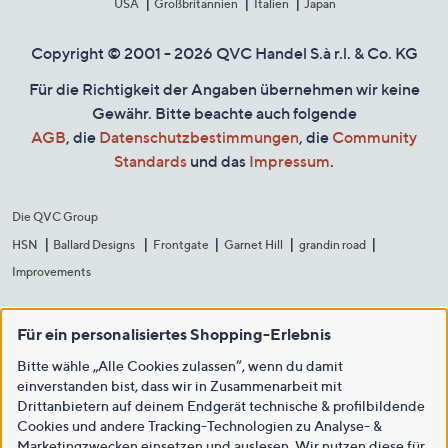
USA
Großbritannien
Italien
Japan
Copyright © 2001 - 2026 QVC Handel S.à r.l. & Co. KG
Für die Richtigkeit der Angaben übernehmen wir keine
Gewähr. Bitte beachte auch folgende
AGB
, die
Datenschutzbestimmungen
, die
Community
Standards
und das
Impressum
.
Die QVC Group
HSN
Ballard Designs
Frontgate
Garnet Hill
grandin road
Improvements
Für ein personalisiertes Shopping-Erlebnis
Bitte wähle „Alle Cookies zulassen“, wenn du damit
einverstanden bist, dass wir in Zusammenarbeit mit
Drittanbietern auf deinem Endgerät technische & profilbildende
Cookies und andere Tracking-Technologien zu Analyse- &
Marketingzwecken einsetzen und auslesen. Wir nutzen diese für