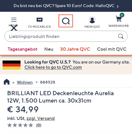
Du bist neu bei QVC? Spare 10 Euro! Code: HalloQVC
Zum
Hauptinhalt
springen
0
MENÜ
WARENKORB
TV-RÜCKBLICK
MEIN QVC
Lieblingsprodukt
finden
Wenn
Tagesangebot
Neu
30 Jahre QVC
Cool mit QVC
Vorschläge
verfügbar
sind,
verwenden
Sie
Wohnen
844928
die
BRILLIANT LED Deckenleuchte Aurelia
Pfeiltasten
12W, 1.500 Lumen ca. 30x31cm
nach
Gelöscht
€ 34,99
oben
und
inkl. USt,
zzgl. Versand
nach
(0)
Bisher
unten