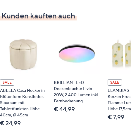
kreisförmige Struktur mit Kristallelementen
modernes und schlichtes Design
Kunden kauften auch
geeignet für Wohnzimmer, Esszimmer,
Schlafzimmer oder Flur
energieeffizient durch integrierte LED
Lichtstrom: 1.500 Lumen
Lichtfarbe: 4.000 Kelvin
Leistung: 12 Watt
Energieeffizienzklasse: D
Schutzart: IP20
Schutzklasse: 2
BRILLIANT LED
SALE
SALE
Gewicht
Deckenleuchte Livio
ABELLA Casa Hocker in
ELAMBIA 3 
20W, 2.400 Lumen inkl.
Blütenform Kunstleder,
Kerzen Fruc
ca. 0,405 kg
Fernbedienung
Stauraum mit
Flamme Lum
€ 44,99
Tablettfunktion Höhe
Höhe 17,5cm
Maße
40cm, Ø 45cm
€ 7,99
€ 24,99
ca. 30 x 31 cm