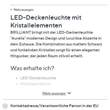
Produktdatenblatt
Mehr anzeigen
LED-Deckenleuchte mit
Kristallelementen
BRILLIANT bringt mit der LED-Deckenleuchte
"Aurelia" modernes Design und luxuriöse Akzente in
dein Zuhause. Die Kombination aus mattem Schwarz
und funkelnden Kristallen sorgt für einen eleganten
Hingucker, der jeden Raum stilvoll erhellt.
Was erhalte ich?
LED-Deckenleuchte
Montagematerial
Mehr anzeigen
Auf einen Blick
Kontaktadresse/Verantwortliche Person in der EU
Deckenleuchte mit LED-Technologie