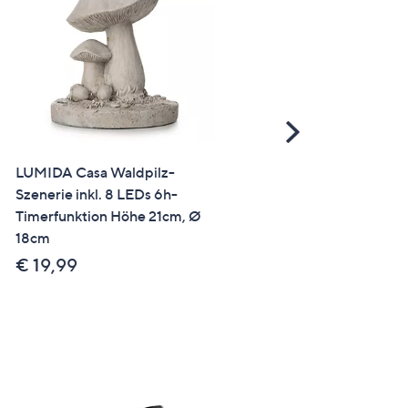
Scroll
Right
LUMIDA Casa Waldpilz-
LUMIDA Xmas Schneema
Szenerie inkl. 8 LEDs 6h-
Szenerie inkl. 8 LEDs 6h-
Timerfunktion Höhe 21cm, Ø
Timerfunktion Höhe 21cm,
18cm
18cm
€ 19,99
€ 19,99