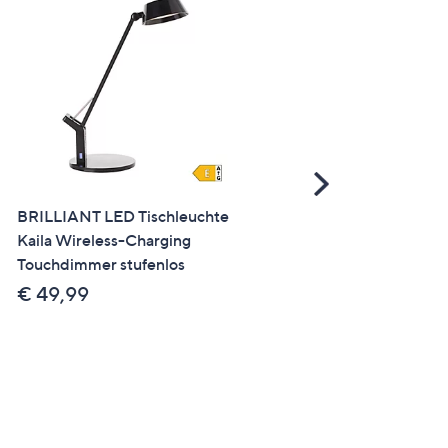
Scroll
Right
BRILLIANT LED Tischleuchte
SALE
Kaila Wireless-Charging
LUMIDA Looks LED-
Touchdimmer stufenlos
Tischleuchte Cord-
Lampenschirm Schnur-
€ 49,99
Schalter Höhe 48cm
€ 43,99