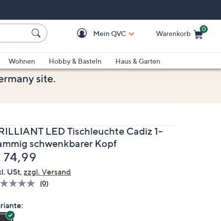
0
Mein QVC
Warenkorb
Einkaufswagen ist le
Wohnen
Hobby & Basteln
Haus & Garten
RILLIANT LED Tischleuchte Cadiz 1-
lammig schwenkbarer Kopf
elöscht
 74,99
kl. USt,
zzgl. Versand
(0)
Bisher
gibt
es
riante:
keine
Bewertungen