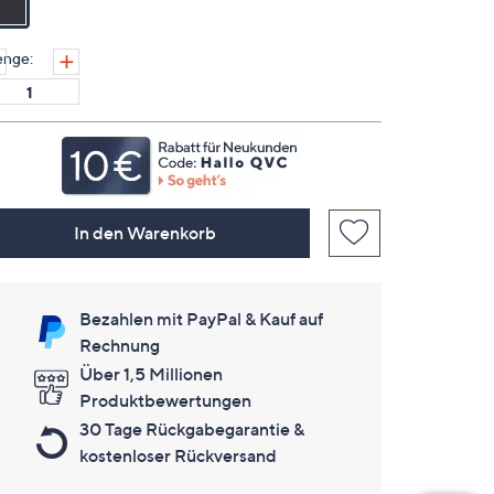
für
dieses
Produkt..
nge:
Link
auf
derselben
Seite.
In den Warenkorb
Bezahlen mit PayPal & Kauf auf
Rechnung
Über 1,5 Millionen
Produktbewertungen
30 Tage Rückgabegarantie &
kostenloser Rückversand