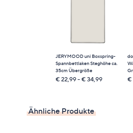
Maße
ca. 15 x 22,5 x 41,6 cm (Ø x T x H)
Kabellänge: ca. 150 cm
Gewicht
ca. 1,2 kg
JERYMOOD uni Boxspring-
do
Spannbettlaken Steghöhe ca.
Wa
Material
35cm Übergröße
Gr
€ 22,99 - € 34,99
€
Aluminium
Identifikationsnummer
GTIN: 4004353446917
Ähnliche Produkte