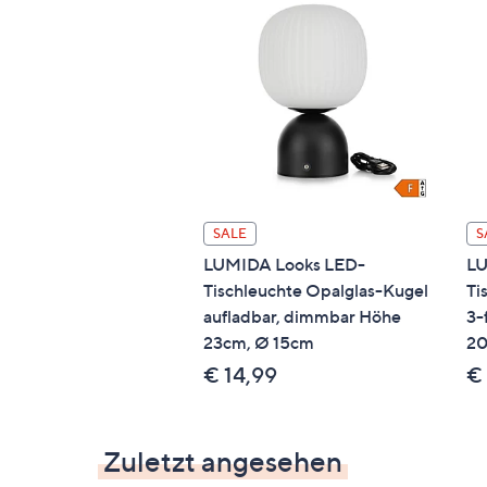
SALE
S
LUMIDA Looks LED-
LU
Tischleuchte Opalglas-Kugel
Ti
aufladbar, dimmbar Höhe
3-
23cm, Ø 15cm
20
€ 14,99
€
Zuletzt angesehen