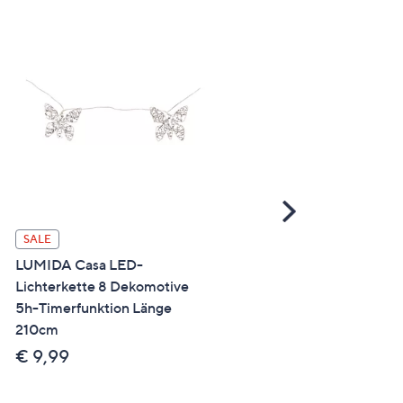
Scroll
Right
SALE
SALE
LUMIDA Casa LED-
LUMIDA Looks LED-Akku
Lichterkette 8 Dekomotive
Tischleuchte AKKU-KON
5h-Timerfunktion Länge
3fach Touchschalter ca.
210cm
12x12x19,6cm
€ 9,99
€ 9,99