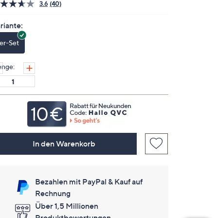
3.6
(40)
40
Bewertungen
lesen.
riante:
Link
auf
1er-Set
derselben
Seite.
nge:
In den Warenkorb
Bezahlen mit PayPal & Kauf auf
Rechnung
Über 1,5 Millionen
Produktbewertungen