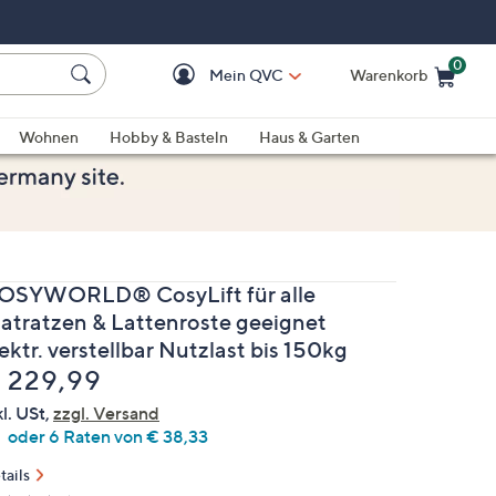
0
Mein QVC
Warenkorb
Einkaufswagen ist le
Wohnen
Hobby & Basteln
Haus & Garten
OSYWORLD® CosyLift für alle
atratzen & Lattenroste geeignet
ektr. verstellbar Nutzlast bis 150kg
elöscht
 229,99
kl. USt,
zzgl. Versand
oder 6 Raten von € 38,33
tails