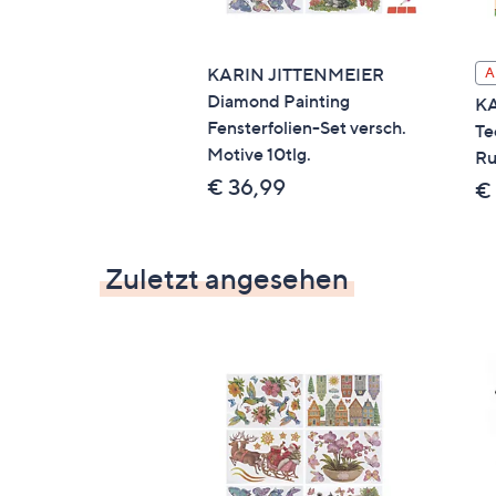
KARIN JITTENMEIER
A
Diamond Painting
KA
Fensterfolien-Set versch.
Te
Motive 10tlg.
Ru
€ 36,99
€
Zuletzt angesehen