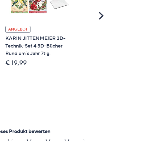
Scroll
Right
KARIN JITTENMEIER
ANGEBOT
Diamond Painting-Set
KARIN JITTENMEIER 3D-
Lampenfolien verschiede
Technik-Set 4 3D-Bücher
Motive 9tlg.
Rund um´s Jahr 7tlg.
€ 19,99
€ 19,99