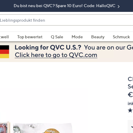
Du bist neu bei QVC? Spare 10 Euro! Code: HalloQVC
eblingsprodukt
nden
enn
rschläge
:well
Top bewertet
Q Sale
Mode
Beauty
Schmuck
rfügbar
nd,
erwenden
e
e
C
eiltasten
ach
S
ben
G
€
nd
in
ach
nten
der
ischen