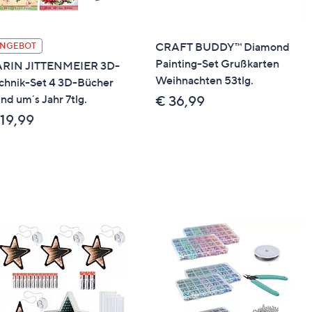
CRAFT BUDDY™ Diamond
NGEBOT
Painting-Set Grußkarten
RIN JITTENMEIER 3D-
Weihnachten 53tlg.
chnik-Set 4 3D-Bücher
nd um´s Jahr 7tlg.
€ 36,99
 19,99