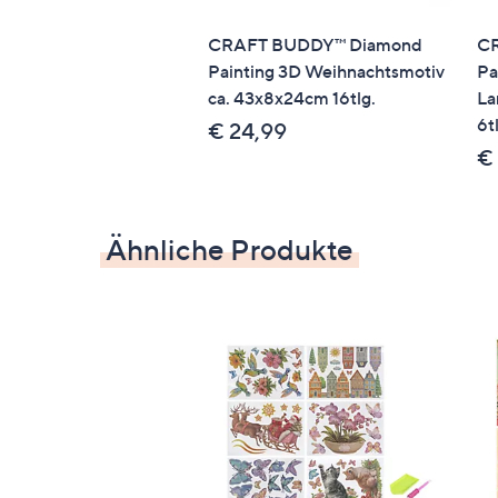
CRAFT BUDDY™ Diamond
C
Painting 3D Weihnachtsmotiv
Pa
ca. 43x8x24cm 16tlg.
La
6t
€ 24,99
€
Ähnliche Produkte