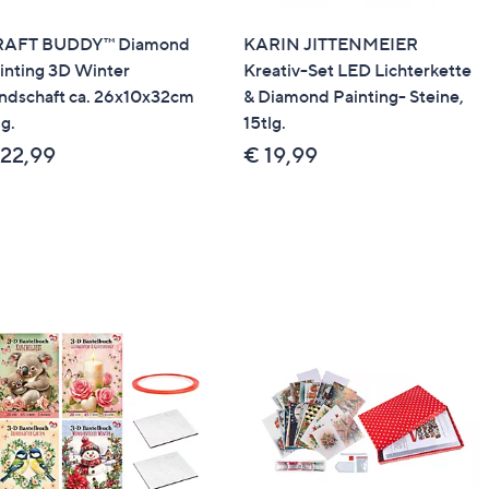
RAFT BUDDY™ Diamond
KARIN JITTENMEIER
inting 3D Winter
Kreativ-Set LED Lichterkette
ndschaft ca. 26x10x32cm
& Diamond Painting- Steine,
lg.
15tlg.
 22,99
€ 19,99