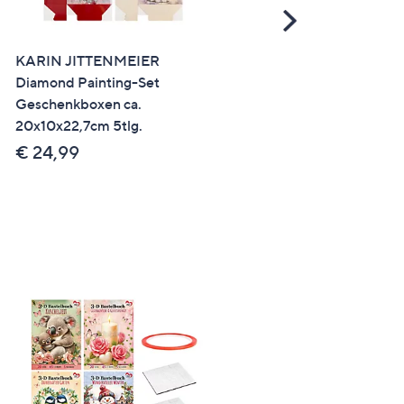
Scroll
Right
KARIN JITTENMEIER
KARIN JITTENMEIER
Diamond Painting-Set
Kreativ-Set LED Sterne
Geschenkboxen ca.
Infinity versch. Größen, 23
20x10x22,7cm 5tlg.
€ 36,99
€ 24,99