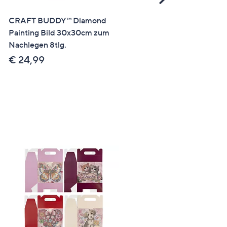
Right
CRAFT BUDDY™ Diamond
CRAFT BUDDY™ Diamon
Painting Bild 30x30cm zum
Painting 3 Kerzenhalter ca
Nachlegen 8tlg.
19,5x19,5x6cm 8tlg.
€ 24,99
€ 26,99