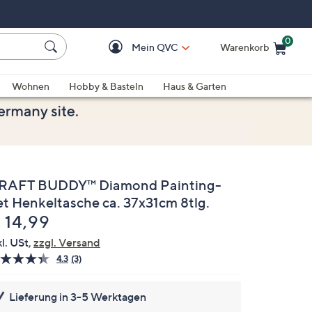
0
Mein QVC
Warenkorb
Einkaufswagen ist le
Wohnen
Hobby & Basteln
Haus & Garten
RAFT BUDDY™ Diamond Painting-
et Henkeltasche ca. 37x31cm 8tlg.
elöscht
 14,99
kl. USt,
zzgl. Versand
4.3
(3)
3
Bewertungen
lesen.
Lieferung in 3-5 Werktagen
Link
auf