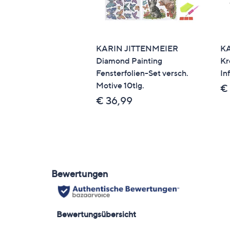
KARIN JITTENMEIER
KA
Diamond Painting
Kr
Fensterfolien-Set versch.
In
Motive 10tlg.
€
€ 36,99