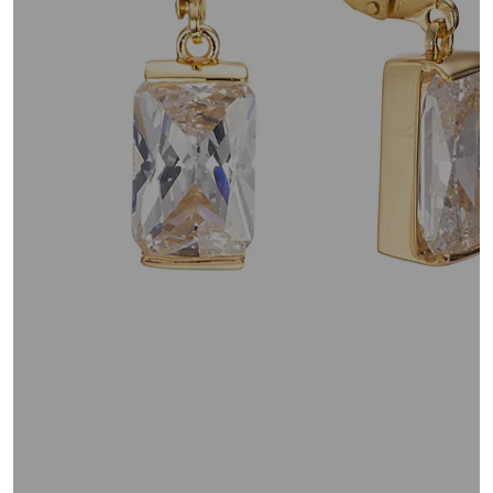
unten
oder
wischen
Sie
auf
Touch-
Geräten
nach
links
bzw.
rechts,
um
diese
anzuzeigen.