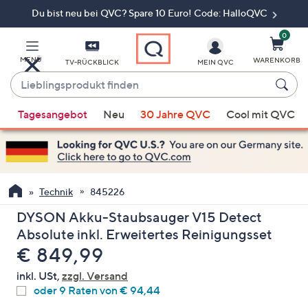
Du bist neu bei QVC? Spare 10 Euro! Code: HalloQVC
Zum
Hauptinhalt
springen
0
MENÜ
WARENKORB
TV-RÜCKBLICK
MEIN QVC
Lieblingsprodukt
finden
Wenn
Tagesangebot
Neu
30 Jahre QVC
Cool mit QVC
Vorschläge
verfügbar
sind,
verwenden
Sie
Technik
845226
die
DYSON Akku-Staubsauger V15 Detect
Pfeiltasten
Absolute inkl. Erweitertes Reinigungsset
nach
Gelöscht
€ 849,99
oben
und
inkl. USt,
zzgl. Versand
nach
oder 9 Raten von € 94,44
unten