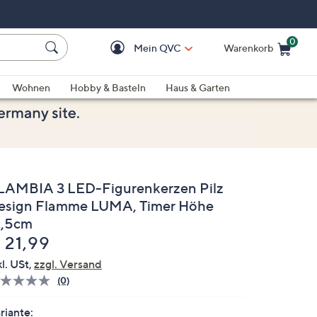
0
Mein QVC
Warenkorb
Einkaufswagen ist le
Wohnen
Hobby & Basteln
Haus & Garten
LAMBIA 3 LED-Figurenkerzen Pilz
esign Flamme LUMA, Timer Höhe
2,5cm
elöscht
 21,99
kl. USt,
zzgl. Versand
(0)
Bisher
gibt
es
riante: