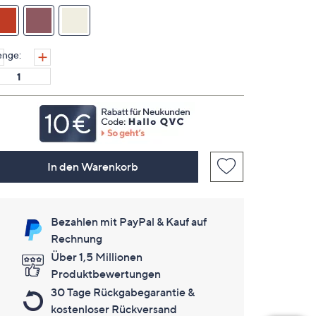
keine
Bewertungen
für
dieses
Produkt..
nge:
Link
auf
derselben
Seite.
In den Warenkorb
Bezahlen mit PayPal & Kauf auf
Rechnung
Über 1,5 Millionen
Produktbewertungen
30 Tage Rückgabegarantie &
kostenloser Rückversand