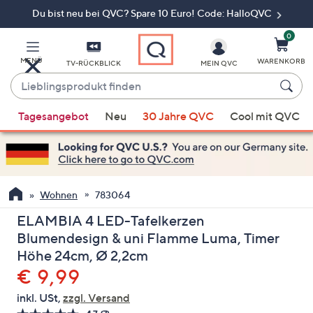
Du bist neu bei QVC? Spare 10 Euro! Code: HalloQVC
Zum
Hauptinhalt
springen
0
MENÜ
WARENKORB
TV-RÜCKBLICK
MEIN QVC
Lieblingsprodukt
finden
Wenn
Tagesangebot
Neu
30 Jahre QVC
Cool mit QVC
Vorschläge
verfügbar
sind,
verwenden
Sie
Wohnen
783064
die
ELAMBIA 4 LED-Tafelkerzen
Pfeiltasten
Blumendesign & uni Flamme Luma, Timer
nach
Höhe 24cm, Ø 2,2cm
oben
Gelöscht
€ 9,99
und
nach
inkl. USt,
zzgl. Versand
unten