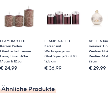
Pflege
trocken abstauben, keinen chemischen Reiniger
nutzen
ELAMBIA 3 LED-
ELAMBIA 4 LED-
ABELLA Xma
Kerzen Perlen-
Kerzen mit
Keramik-Do
Oberfläche Flamme
Wachsspiegel im
Weihnachts
Luma, Timer Höhe
Glaskörper je 2x H 10,
Rentier-Mot
17,5cm & 12,5cm
12,5 cm
22cm
€ 24,99
€ 36,99
€ 29,99
Ähnliche Produkte