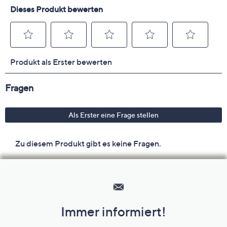
Hilfeseiten,
Service
und
Immer informiert!
Unternehmensinformationen