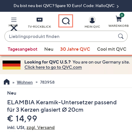
Du bist neu bei QVC? Spare 10 Euro! Code: HalloQVC
Zum
Hauptinhalt
springen
0
MENÜ
WARENKORB
TV-RÜCKBLICK
MEIN QVC
Lieblingsprodukt
finden
Wenn
Tagesangebot
Neu
30 Jahre QVC
Cool mit QVC
Vorschläge
verfügbar
sind,
verwenden
Sie
Wohnen
783958
die
Neu
Pfeiltasten
ELAMBIA Keramik-Untersetzer passend
nach
oben
für 3 Kerzen glasiert Ø 20cm
und
Gelöscht
€ 14,99
nach
inkl. USt,
zzgl. Versand
unten