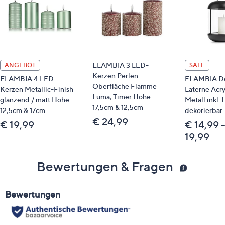
ELAMBIA 3 LED-
ANGEBOT
SALE
Kerzen Perlen-
ELAMBIA 4 LED-
ELAMBIA De
Oberfläche Flamme
Kerzen Metallic-Finish
Laterne Acry
Luma, Timer Höhe
glänzend / matt Höhe
Metall inkl.
17,5cm & 12,5cm
12,5cm & 17cm
dekorierbar
€ 24,99
€ 19,99
€ 14,99 
19,99
Bewertungen & Fragen