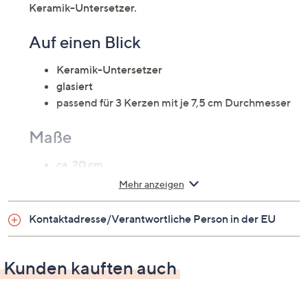
Keramik-Untersetzer.
Auf einen Blick
Keramik-Untersetzer
glasiert
passend für 3 Kerzen mit je 7,5 cm Durchmesser
Maße
ca. 20 cm
Mehr anzeigen
Gewicht
Kontaktadresse/Verantwortliche Person in der EU
ca. 600 g
Material
Kunden kauften auch
Keramik