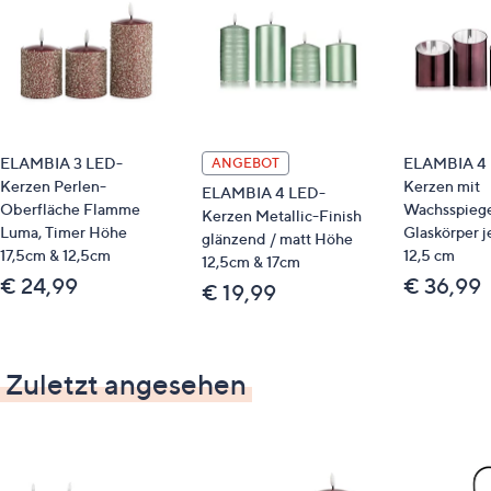
ELAMBIA 3 LED-
ELAMBIA 4
ANGEBOT
Kerzen Perlen-
Kerzen mit
ELAMBIA 4 LED-
Oberfläche Flamme
Wachsspiege
Kerzen Metallic-Finish
Luma, Timer Höhe
Glaskörper j
glänzend / matt Höhe
17,5cm & 12,5cm
12,5 cm
12,5cm & 17cm
€ 24,99
€ 36,99
€ 19,99
Zuletzt angesehen