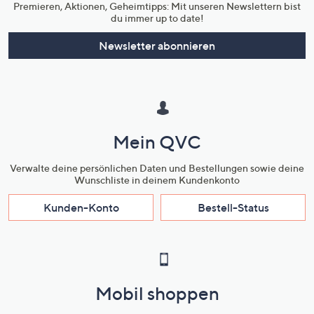
die Bastelideen von CRAFTER’S COMPANION durch sehr gute Qualität.
Premieren, Aktionen, Geheimtipps: Mit unseren Newslettern bist
du immer up to date!
Newsletter abonnieren
Mein QVC
Verwalte deine persönlichen Daten und Bestellungen sowie deine
Wunschliste in deinem Kundenkonto
Kunden-Konto
Bestell-Status
Mobil shoppen