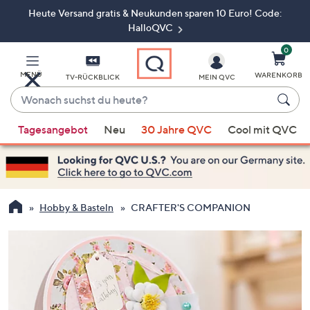
Heute Versand gratis & Neukunden sparen 10 Euro! Code:
Zum
Hauptinhalt
HalloQVC
springen
0
MENÜ
WARENKORB
TV-RÜCKBLICK
MEIN QVC
Wonach
suchst
Wenn
du
Tagesangebot
Neu
30 Jahre QVC
Cool mit QVC
Vorschläge
heute?
verfügbar
sind,
verwenden
Sie
Hobby & Basteln
CRAFTER'S COMPANION
die
Pfeiltasten
nach
oben
und
nach