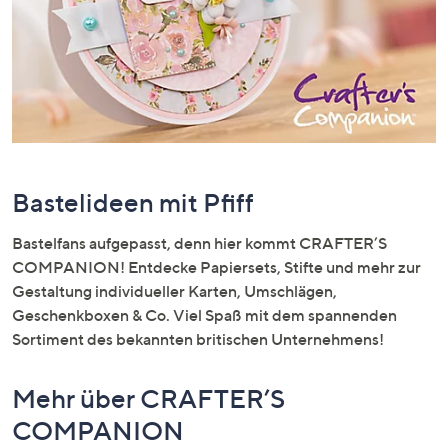
unten
oder
wischen
Sie
auf
Touch-
Geräten
nach
Bastelideen mit Pfiff
links
bzw.
Bastelfans aufgepasst, denn hier kommt CRAFTER’S
rechts,
COMPANION! Entdecke Papiersets, Stifte und mehr zur
um
Gestaltung individueller Karten, Umschlägen,
diese
Geschenkboxen & Co. Viel Spaß mit dem spannenden
anzuzeigen.
Sortiment des bekannten britischen Unternehmens!
Mehr über CRAFTER’S
COMPANION