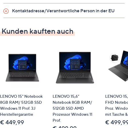
60 Hz
Format: 16:9
Kontaktadresse/Verantwortliche Person in der EU
Auf einen Blick
Kunden kauften auch
Prozessor (CPU): Intel N100 (Alder Lake-N), 4
Kerne / 4 Threads, 0,8–3,4 GHz, 6 W TDP
interner Speicher: 256 GB M.2 SSD (PCIe)
Arbeitsspeicher: 8 GB DDR5-4800 RAM
Grafikkarte: Intel UHD Graphics (Xe-LP, Gen
12.2, integriert)
Webcam: 0,9 MP mit mechanischer Abdeckung
Audio: 2 Stereolautsprecher (1,5 W)
Tastatur: Deutsch, spritzwassergeschützt, inkl.
LENOVO 15" Notebook
LENOVO 15,6"
LENOVO 15,
Nummernblock
8GB RAM/ 512GB SSD
Notebook 8GB RAM/
FHD Noteboo
Betriebssystem: Windows 11 Professional inkl. MS
Windows 11 Prof. 3J
512GB SSD AMD
Proz. Window
Office 2024 Professional
Herstellergarantie
Prozessor Windows 11
mit Tasche 
Akku: Li-Ionen, 38 Wh, fest verbaut
Prof.
€ 449,99
€ 499,9
lädt klassisch über Netzteil und zusätzlich über