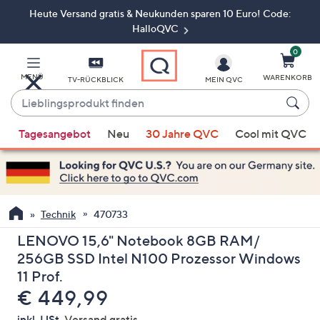
Heute Versand gratis & Neukunden sparen 10 Euro! Code:
Zum
Hauptinhalt
HalloQVC
springen
0
MENÜ
WARENKORB
TV-RÜCKBLICK
MEIN QVC
Lieblingsprodukt
finden
Wenn
Tagesangebot
Neu
30 Jahre QVC
Cool mit QVC
Vorschläge
verfügbar
sind,
verwenden
Sie
Technik
470733
die
LENOVO 15,6" Notebook 8GB RAM/
Pfeiltasten
256GB SSD Intel N100 Prozessor Windows
nach
11 Prof.
oben
Gelöscht
€ 449,99
und
nach
inkl. USt,
Versand gratis