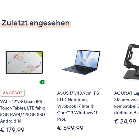
ca. 1,51 kg
Zuletzt angesehen
Identifikationsnummer
GTIN: 4255618623592
Bitte beachten
Dieser Artikel kann nicht an einen Paketshop
oder eine Packstation bestellt werden.
Eine Lieferung ins Ausland ist leider nicht
möglich.
ASUS 17"/43,9cm IPS
AQURAT Lap
ANGEBOT
FHD Notebook,
Ständer von 1
VALE 12"/30,5cm IPS
Vivobook 17 Intel®
kompatibel 
Touch Tablet, LTE fähig
Core™ 3 Windows 11
drehbare Ba
8GB RAM/ 128GB SSD
Prof.
€ 24,99
Android 14
€ 599,99
€ 179,99