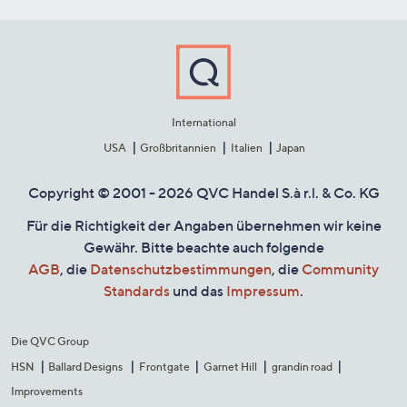
International
USA
Großbritannien
Italien
Japan
Copyright © 2001 - 2026 QVC Handel S.à r.l. & Co. KG
Für die Richtigkeit der Angaben übernehmen wir keine
Gewähr. Bitte beachte auch folgende
AGB
, die
Datenschutzbestimmungen
, die
Community
Standards
und das
Impressum
.
Die QVC Group
HSN
Ballard Designs
Frontgate
Garnet Hill
grandin road
Improvements