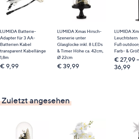
LUMIDA Batterie-
LUMIDA Xmas Hirsch-
LUMIDA Xma
Adapter für 3 AA-
Szenerie unter
Leuchtstern 
Batterien Kabel
Glasglocke inkl. 8 LEDs
Fuß outdoor
transparent Kabellänge
& Timer Höhe ca. 42cm,
Farb- & Grö
1,8m
Ø 22cm
€ 27,99 
€ 9,99
€ 39,99
36,99
Zuletzt angesehen