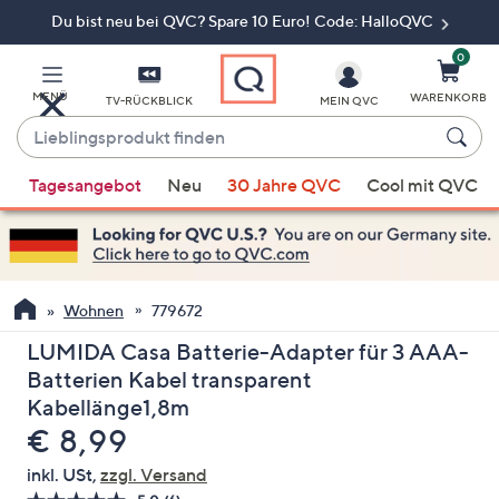
Du bist neu bei QVC? Spare 10 Euro! Code: HalloQVC
Zum
Hauptinhalt
springen
0
MENÜ
WARENKORB
TV-RÜCKBLICK
MEIN QVC
Lieblingsprodukt
finden
Wenn
Tagesangebot
Neu
30 Jahre QVC
Cool mit QVC
Vorschläge
verfügbar
sind,
verwenden
Sie
Wohnen
779672
die
LUMIDA Casa Batterie-Adapter für 3 AAA-
Pfeiltasten
Batterien Kabel transparent
nach
Kabellänge1,8m
oben
Gelöscht
€ 8,99
und
nach
inkl. USt,
zzgl. Versand
unten