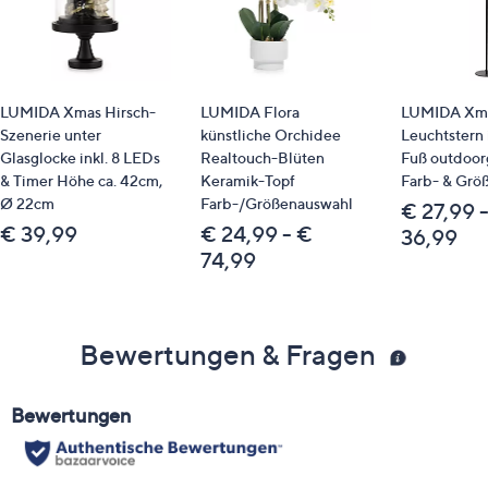
LUMIDA Xmas Hirsch-
LUMIDA Flora
LUMIDA Xma
Szenerie unter
künstliche Orchidee
Leuchtstern 
Glasglocke inkl. 8 LEDs
Realtouch-Blüten
Fuß outdoor
& Timer Höhe ca. 42cm,
Keramik-Topf
Farb- & Grö
Ø 22cm
Farb-/Größenauswahl
€ 27,99 
€ 39,99
€ 24,99 - €
36,99
74,99
Bewertungen & Fragen