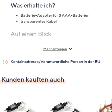
Was erhalte ich?
Batterie-Adapter für 3 AAA-Batterien
transparentes Kabel
Auf einen Blick
Input: 110-240 V AC
Mehr anzeigen
Output: 4,5 V DC
2,7 W
Kontaktadresse/Verantwortliche Person in der EU
Maße
Kunden kauften auch
Kabellänge: 1,8 m
Passende Produkte
Batterie-Adapter für 2 AA-Batterien unter der
Artikelnummer 779671