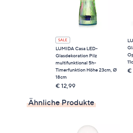
Glas, Kunststoff
Pflege
trocken abstauben
LU
SALE
Gl
LUMIDA Casa LED-
Op
Glasdekoration Pilz
11
multifunktional 5h-
Timerfunktion Höhe 23cm, Ø
€
18cm
€ 12,99
Ähnliche Produkte