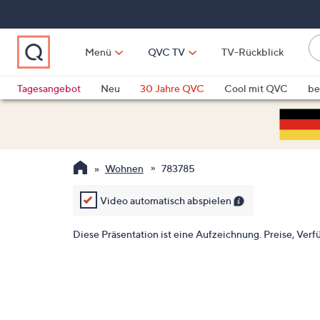
Zum
Hauptinhalt
springen
Li
Menü
QVC TV
TV-Rückblick
fi
W
Vo
Tagesangebot
Neu
30 Jahre QVC
Cool mit QVC
be
ve
QLINARISCH
Technik
si
v
Si
Wohnen
783785
di
Pf
Video automatisch abspielen
n
o
Diese Präsentation ist eine Aufzeichnung. Preise, Verfü
u
n
u
o
w