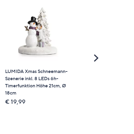
Scroll
Right
LUMIDA Xmas Schneemann-
LUMIDA Xmas Laterne
Szenerie inkl. 8 LEDs 6h-
Slimline Acrylglas verspieg
Timerfunktion Höhe 21cm, Ø
inkl. Kerzenhalter
18cm
outdoorgeeignet
€ 19,99
€ 24,99