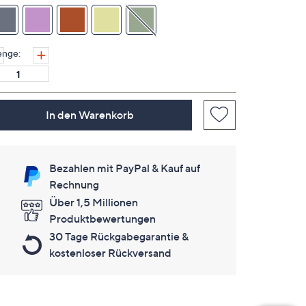
Link
auf
derselben
Seite.
nge:
In den Warenkorb
Bezahlen mit PayPal & Kauf auf
Rechnung
Über 1,5 Millionen
Produktbewertungen
30 Tage Rückgabegarantie &
kostenloser Rückversand