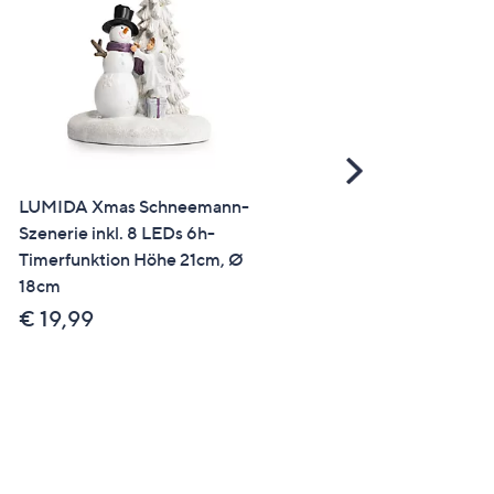
Scroll
Right
LUMIDA Xmas Schneemann-
LUMIDA Xmas 3 LED-
Szenerie inkl. 8 LEDs 6h-
Dekosterne
Timerfunktion Höhe 21cm, Ø
warmweiß/Farbwechsel
18cm
outdoorgeeignet
Farb-/Größenauswahl
€ 19,99
€ 14,99 - € 24,99