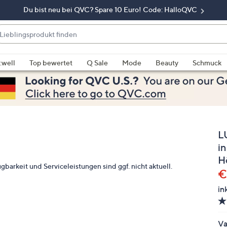
Du bist neu bei QVC? Spare 10 Euro! Code: HalloQVC
eblingsprodukt
nden
enn
rschläge
:well
Top bewertet
Q Sale
Mode
Beauty
Schmuck
rfügbar
nd,
erwenden
e
e
L
eiltasten
ach
in
ben
H
gbarkeit und Serviceleistungen sind ggf. nicht aktuell.
nd
G
€
ach
in
nten
der
ischen
Va