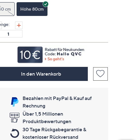
Link
auf
40 cm
Höhe 80cm
derselben
Seite.
nge:
In den Warenkorb
Bezahlen mit PayPal & Kauf auf
Rechnung
Über 1,5 Millionen
Produktbewertungen
30 Tage Rückgabegarantie &
kostenloser Rückversand