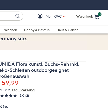
0
Mein QVC
Warenkorb
Einkaufswagen ist le
Wohnen
Hobby & Basteln
Haus & Garten
UMIDA Flora künstl. Buchs-Reh inkl.
eko-Schleifen outdoorgeeignet
rößenauswahl
elöscht
 59,99
kl. USt,
zzgl. Versand
5.0
(2)
2
Bewertungen
lesen.
öße: