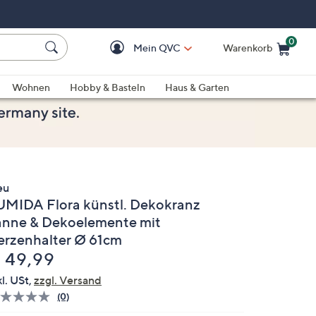
0
Mein QVC
Warenkorb
Einkaufswagen ist le
Wohnen
Hobby & Basteln
Haus & Garten
eu
UMIDA Flora künstl. Dekokranz
anne & Dekoelemente mit
erzenhalter Ø 61cm
elöscht
 49,99
kl. USt,
zzgl. Versand
(0)
Bisher
gibt