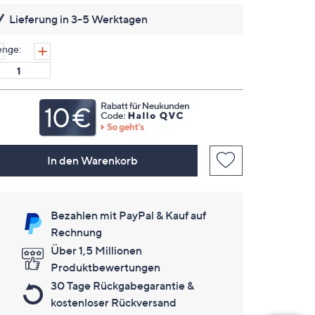
es
Lieferung in 3-5 Werktagen
keine
Bewertungen
für
nge:
dieses
Produkt..
Link
auf
derselben
Seite.
In den Warenkorb
Bezahlen mit PayPal & Kauf auf
Rechnung
Über 1,5 Millionen
Produktbewertungen
30 Tage Rückgabegarantie &
kostenloser Rückversand