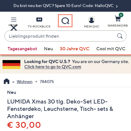
Du bist neu bei QVC? Spare 10 Euro! Code: HalloQVC
Zum
Hauptinhalt
springen
0
MENÜ
WARENKORB
TV-RÜCKBLICK
MEIN QVC
Lieblingsprodukt
finden
Wenn
Tagesangebot
Neu
30 Jahre QVC
Cool mit QVC
Vorschläge
verfügbar
sind,
verwenden
Sie
Wohnen
784075
die
Neu
Pfeiltasten
LUMIDA Xmas 30 tlg. Deko-Set LED-
nach
oben
Fensterdeko, Leuchsterne, Tisch- sets &
und
Anhänger
nach
Gelöscht
€ 30,00
unten