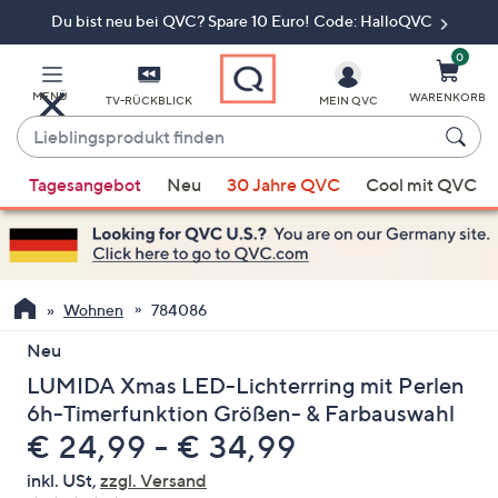
Du bist neu bei QVC? Spare 10 Euro! Code: HalloQVC
Zum
Hauptinhalt
springen
0
MENÜ
WARENKORB
TV-RÜCKBLICK
MEIN QVC
Lieblingsprodukt
finden
Wenn
Tagesangebot
Neu
30 Jahre QVC
Cool mit QVC
Vorschläge
verfügbar
sind,
verwenden
Sie
Wohnen
784086
die
Neu
Pfeiltasten
LUMIDA Xmas LED-Lichterrring mit Perlen
nach
oben
6h-Timerfunktion Größen- & Farbauswahl
und
€ 24,99 - € 34,99
nach
inkl. USt,
zzgl. Versand
unten