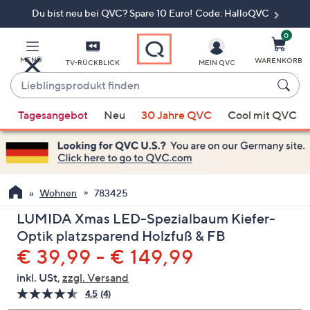
Du bist neu bei QVC? Spare 10 Euro! Code: HalloQVC
Zum
Hauptinhalt
springen
0
MENÜ
WARENKORB
TV-RÜCKBLICK
MEIN QVC
Lieblingsprodukt
finden
Wenn
Tagesangebot
Neu
30 Jahre QVC
Cool mit QVC
Vorschläge
verfügbar
sind,
verwenden
Sie
Wohnen
783425
die
LUMIDA Xmas LED-Spezialbaum Kiefer-
Pfeiltasten
Optik platzsparend Holzfuß & FB
nach
€ 39,99 - € 149,99
oben
und
inkl. USt,
zzgl. Versand
nach
4.5
(4)
4
unten