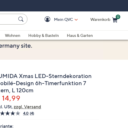
0
Mein QVC
Warenkorb
Einkaufswagen ist le
Wohnen
Hobby & Basteln
Haus & Garten
UMIDA Xmas LED-Sterndekoration
obilé-Design 6h-Timerfunktion 7
tern, L 120cm
elöscht
 14,99
kl. USt,
zzgl. Versand
4.0
(4)
4
Bewertungen
lesen.
riante: