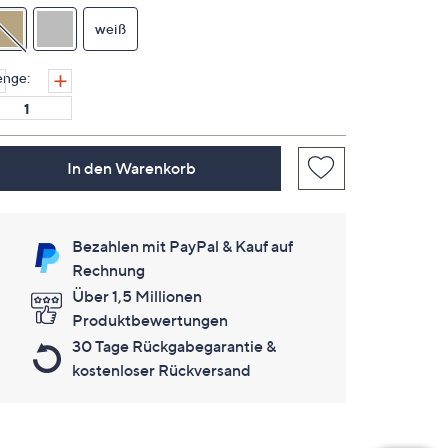
Link
auf
weiß
derselben
Seite.
nge:
In den Warenkorb
Bezahlen mit PayPal & Kauf auf
Rechnung
Über 1,5 Millionen
Produktbewertungen
30 Tage Rückgabegarantie &
kostenloser Rückversand