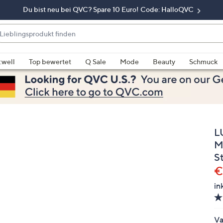
Du bist neu bei QVC? Spare 10 Euro! Code: HalloQVC
eblingsprodukt
nden
enn
rschläge
:well
Top bewertet
Q Sale
Mode
Beauty
Schmuck
rfügbar
nd,
erwenden
e
e
L
eiltasten
ach
M
ben
S
nd
G
€
ach
in
nten
der
ischen
Va