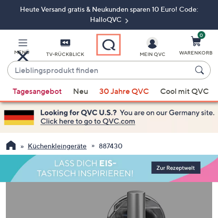
Heute Versand gratis & Neukunden sparen 10 Euro! Code:
Zum
Hauptinhalt
HalloQVC
springen
0
MENÜ
WARENKORB
TV-RÜCKBLICK
MEIN QVC
Lieblingsprodukt
finden
Wenn
Tagesangebot
Neu
30 Jahre QVC
Cool mit QVC
Vorschläge
verfügbar
sind,
verwenden
Sie
Küchenkleingeräte
887430
die
Pfeiltasten
nach
oben
und
nach