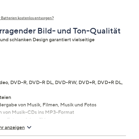
 Batterien kostenlos entsorgen?
ragender Bild- und Ton-Qualität
 schlanken Design garantiert vielseitige
ideo, DVD-R, DVD-R DL, DVD-RW, DVD+R, DVD+R DL,
teien
dergabe von Musik, Filmen, Musik und Fotos
 von Musik-CDs ins MP3-Format
von Fotos auf dem TV
em Einschalten an der letzten Stelle fort
r anzeigen
arstellung