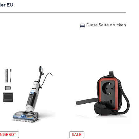
der EU
it
it
onenten-Ausgang, analogen 2-Kanal-Audio-Ausgang
Diese Seite drucken
NGEBOT
SALE