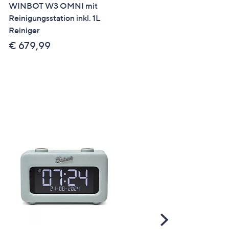
WINBOT W3 OMNI mit
Mini Ventilator Kühl &
Reinigungsstation inkl. 1L
Sprühfunktion
Reiniger
Etui&Umhängeband
€ 679,99
€ 159,99
Scroll