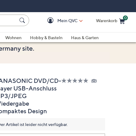
0
Mein QVC
Warenkorb
Einkaufswagen ist le
Wohnen
Hobby & Basteln
Haus & Garten
ANASONIC DVD/CD-
(0)
Bisher
layer USB-Anschluss
gibt
es
P3/JPEG
keine
Bewertungen
iedergabe
für
ompaktes Design
dieses
Produkt..
Link
er Artikel ist leider nicht verfügbar.
auf
derselben