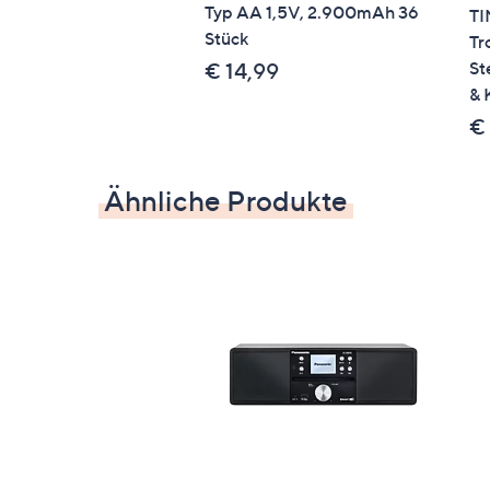
Typ AA 1,5V, 2.900mAh 36
TI
Stück
Tr
St
€ 14,99
& 
€
Ähnliche Produkte