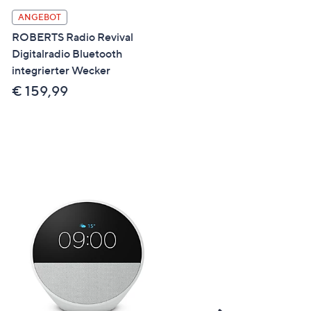
Right
PANASONIC Soundbar m
ANGEBOT
40W Subwoofer 120W
ROBERTS Radio Revival
Leistung Bluetooth 2.1
Digitalradio Bluetooth
integrierter Wecker
€ 164,99
€ 159,99