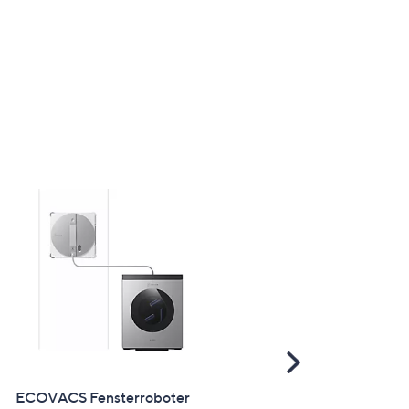
Scroll
Right
ECOVACS Fensterroboter
SHARK ChillPill FA025E