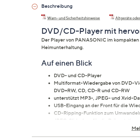
Beschreibung
Warn- und Sicherheitshinweise
Altgeräte oder
DVD/CD-Player mit hervor
Der Player von PANASONIC im kompakten und
Heimunterhaltung.
Auf einen Blick
DVD- und CD-Player
Multiformat-Wiedergabe von DVD-V
DVD+RW, CD, CD-R und CD-RW
unterstützt MP3-, JPEG- und Xvid-Da
USB-Eingang an der Front für die Wie
CD-Ripping-Funktion zum Umwandeln
JPEG-Slideshow für die Präsentation 
Resume-Funktion setzt den Film nach d
Meh
Progressive Scan für verbesserte Bildd