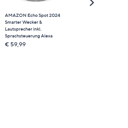
Scroll
Right
AMAZON Echo Spot 2024
ANGEBOT
Smarter Wecker &
AMAZON Echo Dot Max
Lautsprecher inkl.
2025 smarter Lautsprech
Sprachsteuerung Alexa
Smart Home kompatibel
Alexa-Sprachsteuerung
€ 59,99
€ 74,99