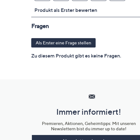
Hilfeseiten,
Service
und
Immer informiert!
Unternehmensinformationen
Premieren, Aktionen, Geheimtipps: Mit unseren
Newslettern bist du immer up to date!