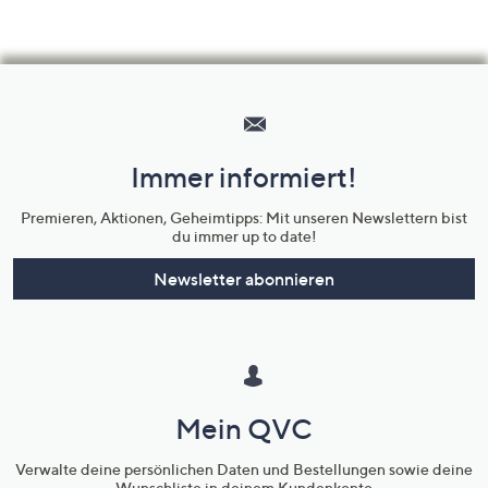
Hilfeseiten,
Service
und
Immer informiert!
Unternehmensinformationen
Premieren, Aktionen, Geheimtipps: Mit unseren Newslettern bist
du immer up to date!
Newsletter abonnieren
Mein QVC
Verwalte deine persönlichen Daten und Bestellungen sowie deine
Wunschliste in deinem Kundenkonto