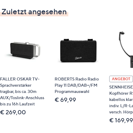
Zuletzt angesehen
FALLER OSKAR TV-
ROBERTS Radio Radio
ANGEBOT
Sprachverstärker
Play 11 DAB/DAB+/FM
SENNHEISE
tragbar, bis ca. 30m
Programmauswahl
Kopfhörer 
AUX/Toslink-Anschluss
€ 69,99
kabellos kla
bis zu 16h Laufzeit
indiv. L/R-L
€ 269,00
versch. Hörp
€ 169,99