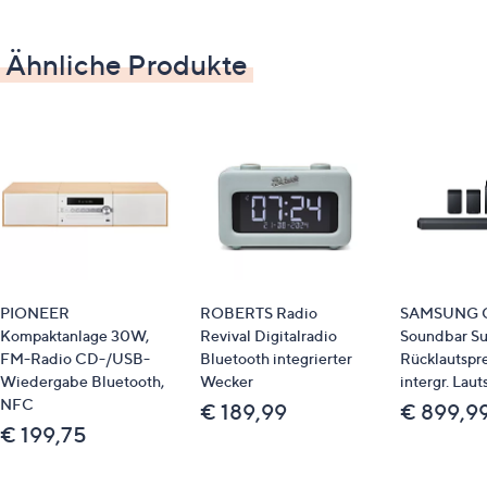
Ähnliche Produkte
PIONEER
ROBERTS Radio
SAMSUNG Q
Kompaktanlage 30W,
Revival Digitalradio
Soundbar S
FM-Radio CD-/USB-
Bluetooth integrierter
Rücklautspr
Wiedergabe Bluetooth,
Wecker
intergr. Lau
NFC
€ 189,99
€ 899,9
€ 199,75