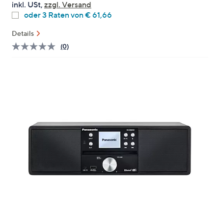
inkl. USt,
zzgl. Versand
oder
oder 3 Raten von € 61,66
wischen
Sie
Details
auf
(0)
Bisher
Touch-
gibt
es
Geräten
keine
nach
Bewertungen
für
links
dieses
bzw.
Produkt..
Link
rechts,
auf
um
derselben
Seite.
diese
anzuzeigen.