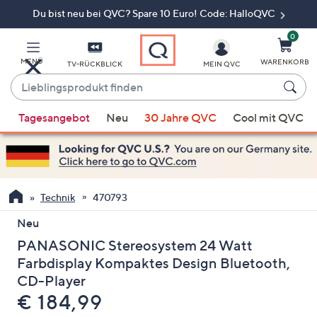
Du bist neu bei QVC? Spare 10 Euro! Code: HalloQVC
Zum
Hauptinhalt
springen
0
MENÜ
WARENKORB
TV-RÜCKBLICK
MEIN QVC
Lieblingsprodukt
finden
Wenn
Tagesangebot
Neu
30 Jahre QVC
Cool mit QVC
Vorschläge
verfügbar
sind,
verwenden
Sie
Technik
470793
die
Neu
Pfeiltasten
PANASONIC Stereosystem 24 Watt
nach
oben
Farbdisplay Kompaktes Design Bluetooth,
und
CD-Player
nach
Gelöscht
€ 184,99
unten