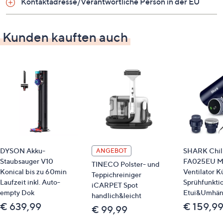
Kontaktadresse/Verantwortliche Person in der EU
USB- und AUX-Eingang
Bluetooth 5.0
Ausgangsleistung: 24 Watt (RMS)
Kunden kauften auch
Farbdisplay
Wecker-Funktion
Sleep-Timer
Maße
ca. 365 x 115 x 227 mm
Gewicht
DYSON Akku-
SHARK Chill
ANGEBOT
ca. 2,98 kg
Staubsauger V10
FA025EU M
TINECO Polster- und
Konical bis zu 60min
Ventilator K
Teppichreiniger
Identifikationsnummer
Laufzeit inkl. Auto-
Sprühfunkti
iCARPET Spot
empty Dok
Etui&Umhä
handlich&leicht
GTIN: 5025232944279
€ 639,99
€ 159,9
€ 99,99