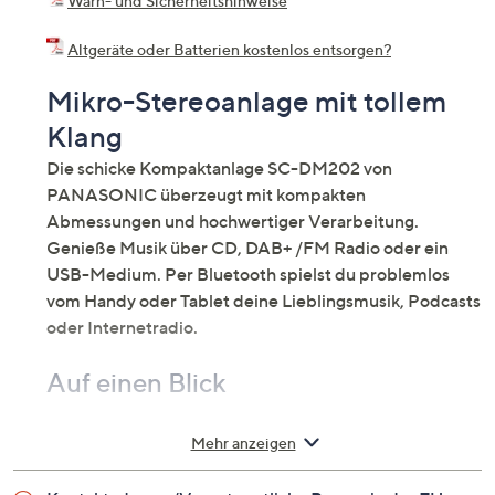
Warn- und Sicherheitshinweise
Altgeräte oder Batterien kostenlos entsorgen?
Mikro-Stereoanlage mit tollem
Klang
Die schicke Kompaktanlage SC-DM202 von
PANASONIC überzeugt mit kompakten
Abmessungen und hochwertiger Verarbeitung.
Genieße Musik über CD, DAB+ /FM Radio oder ein
USB-Medium. Per Bluetooth spielst du problemlos
vom Handy oder Tablet deine Lieblingsmusik, Podcasts
oder Internetradio.
Auf einen Blick
Kompakte Mikro-Stereoanlage
Mehr anzeigen
DAB+ /FM Radio (je 30 Stationsspeicher)
CD-Player