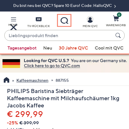
Du bist neu bei QVC? Spare 10 Euro! Code: HalloQVC
Zum
Hauptinhalt
springen
0
MENÜ
WARENKORB
TV-RÜCKBLICK
MEIN QVC
Lieblingsprodukt
finden
Wenn
Tagesangebot
Neu
30 Jahre QVC
Cool mit QVC
Vorschläge
verfügbar
sind,
verwenden
Sie
Kaffeemaschinen
887155
die
PHILIPS Baristina Siebträger
Pfeiltasten
Kaffeemaschine mit Milchaufschäumer 1kg
nach
Jacobs Kaffee
oben
Gelöscht
€ 299,99
und
nach
-25%
€ 399,99
unten