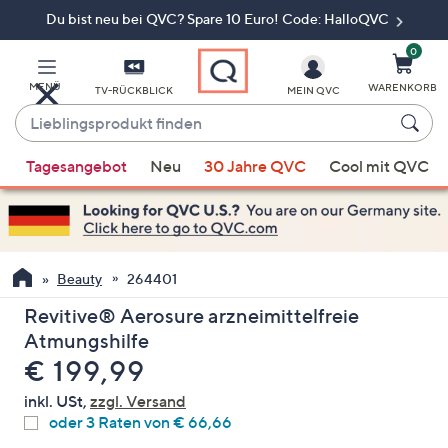
Du bist neu bei QVC? Spare 10 Euro! Code: HalloQVC
Zum
Hauptinhalt
springen
0
MENÜ
WARENKORB
TV-RÜCKBLICK
MEIN QVC
Lieblingsprodukt
finden
Wenn
Tagesangebot
Neu
30 Jahre QVC
Cool mit QVC
Vorschläge
verfügbar
sind,
verwenden
Sie
Beauty
264401
die
Revitive® Aerosure arzneimittelfreie
Pfeiltasten
Atmungshilfe
nach
Gelöscht
€ 199,99
oben
und
inkl. USt,
zzgl. Versand
nach
oder 3 Raten von € 66,66
unten