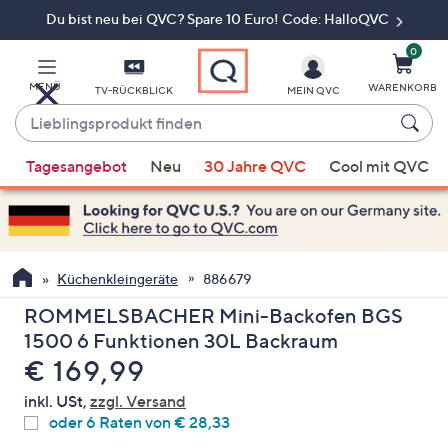
Du bist neu bei QVC? Spare 10 Euro! Code: HalloQVC
Zum
Hauptinhalt
springen
0
MENÜ
WARENKORB
TV-RÜCKBLICK
MEIN QVC
Lieblingsprodukt
finden
Wenn
Tagesangebot
Neu
30 Jahre QVC
Cool mit QVC
Vorschläge
verfügbar
sind,
verwenden
Sie
Küchenkleingeräte
886679
die
ROMMELSBACHER Mini-Backofen BGS
Pfeiltasten
1500 6 Funktionen 30L Backraum
nach
Gelöscht
€ 169,99
oben
und
inkl. USt,
zzgl. Versand
nach
oder 6 Raten von € 28,33
unten