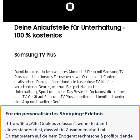
Deine Anlaufstelle für Unterhaltung -
100 % kostenlos
Samsung TV Plus
Damit brauchst du kein weiteres Abo mehr! Denn mit Samsung TV
Plus kannst du lineares Fernsehen sowie On-demand-Content
gratis sehen. Dazu gehören Hunderte kostenlose TV-Kanäle
verschiedener Genres, wie zum Beispiel Nachrichten,
Unterhaltung, Sport und mehr. Das Beste ist: Du kannst direkt über
dein TV-Gerät auf Samsung TV Plus zugreifen und benötigst weder
eine App noch weitere Geräte.
Für ein personalisiertes Shopping-Erlebnis
Das Programmangebot kann je nach Land variieren und ohne Vorankündi
gung geändert werden. Die unterstützten Samsung Geräte können sich j
e nach Land unterscheiden. Für die Nutzung ist ein Samsung Account erfo
Bitte wähle „Alle Cookies zulassen“, wenn du damit
rderlich. Die Benutzeroberfläche kann ohne vorherige Ankündigung geän
dert werden. Auf Samsung TV Plus kann Werbung erscheinen. Seit 2016 is
einverstanden bist, dass wir in Zusammenarbeit mit
t dieser Dienst kostenlos auf Samsung Smart TV-Geräten verfügbar.
Drittanbietern auf deinem Endgerät technische & profilbildende