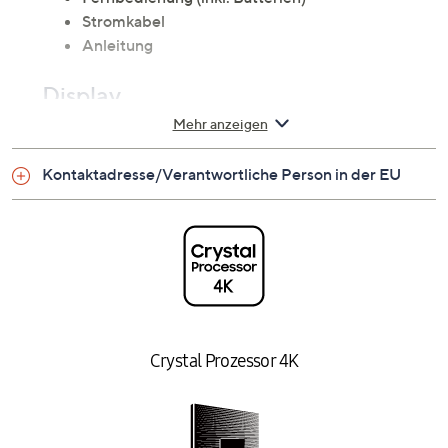
Stromkabel
Anleitung
Display
Mehr anzeigen
125 cm (50 Zoll)
Crystal UHD LED-Display
Kontaktadresse/Verantwortliche Person in der EU
4K HDR (High Dynamic Range)
Auflösung: 3.840 x 2.160
Bildwiederholfrequenz: 50 Hz
HDR 10+ Unterstützung
Mega Contrast Micro
UHD Dimming
Contrast Enhancer
Motion Xcelerator
Crystal Prozessor 4K
HLG (Hybrid Log Gamma)
Verbrauch