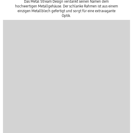
Das Metal Stream Design verdankt seinen Namen dem
hochwertigen Metallgehäuse. Der schlanke Rahmen ist aus einem
einzigen Metallblech gefertigt und sorgt für eine extravagante
Optik.