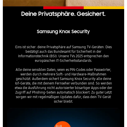
ca. 8,6 kg (mit Fuß)
Deine Privatsphäre. Gesichert.
Hinweis gemäß Data Act
Bei der Nutzung dieses Artikels fallen
Samsung Knox Security
Produktdaten an, die ggf. an den Hersteller oder
andere übermittelt werden. Weitere
Eins ist sicher: deine Privatsphäre auf Samsung TV-Geräten. Dies
Informationen des Herstellers dazu finden Sie
bestätigt auch das Bundesamt für Sicherheit in der
hier:
Informationstechnik (BSI): Unsere TVs 2025 entsprechen den
europäischen IT-Sicherheitsstandards.
https://dataact.samsung.com/#/public/notice-
page?locale=de
Alle deine sensiblen Daten, seien es PIN-Codes oder Passwörter,
werden durch mehrere Soft- und Hardware-Maßnahmen
geschützt. Außerdem sichert Samsung Knox Security alle deine
Identifikationsnummer
IoT-Geräte, die mit deinem Fernseher verbunden sind. So werden
etwa die Ausführung nicht autorisierter bösartiger Apps oder der
Zugriff auf Phishing-Seiten automatisch blockiert. Zu guter Letzt
GTIN: 8806097252504
sorgen wir mit regelmäßigen Updates dafür, dass dein TV-Gerät
sicher bleibt.
Bitte beachten
Dieser Artikel kann nicht an einen Paketshop
oder eine Packstation bestellt werden.