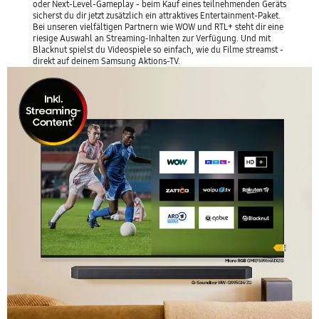
oder Next-Level-Gameplay - beim Kauf eines teilnehmenden Geräts
Universal Guide
sicherst du dir jetzt zusätzlich ein attraktives Entertainment-Paket.
Bei unseren vielfältigen Partnern wie WOW und RTL+ steht dir eine
Alexa-Unterstützung: integriert und kompatibel
riesige Auswahl an Streaming-Inhalten zur Verfügung. Und mit
Auto Game Mode (ALLM)
Blacknut spielst du Videospiele so einfach, wie du Filme streamst -
direkt auf deinem Samsung Aktions-TV.
Game-Hub
Gehäuse: Metal Stream Design, 3-seitig
rahmenlos, Slim Look
VESA Wandhalterungsnorm: 200 x 200 mm
Anschlüsse & Verbindugnen
3 x HDMI, USB, CI+-Slot, Antenneneingang
LAN, WIFI 5 (802.11ac), Bluetooth
Maße
ca. 111,1 x 69,5 x 19,9 cm (mit Fuß)
Gewicht