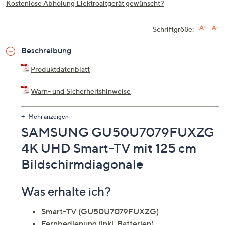
Kostenlose Abholung Elektroaltgerät gewünscht?
Schriftgröße:
Beschreibung
Produktdatenblatt
Warn- und Sicherheitshinweise
Altgeräte oder Batterien kostenlos entsorgen?
Mehr anzeigen
SAMSUNG GU50U7079FUXZG
4K UHD Smart-TV mit 125 cm
Bildschirmdiagonale
Was erhalte ich?
Smart-TV (GU50U7079FUXZG)
Fernbedienung (inkl. Batterien)