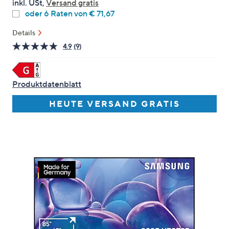
inkl. USt,
Versand gratis
unten
oder 6 Raten von € 71,67
oder
wischen
Details
Sie
4.9
(9)
9
auf
Bewertungen
lesen.
Touch-
Link
Geräten
auf
Produktdatenblatt
derselben
nach
Seite.
HEUTE VERSAND GRATIS
links
bzw.
rechts,
um
diese
anzuzeigen.