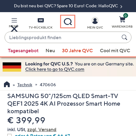
Du bist neu bei QVC? Spare 10 Euro! Code: HalloQVC
Zum
Hauptinhalt
springen
0
MENÜ
WARENKORB
TV-RÜCKBLICK
MEIN QVC
Lieblingsprodukt
finden
Wenn
Tagesangebot
Neu
30 Jahre QVC
Cool mit QVC
Vorschläge
verfügbar
sind,
verwenden
Sie
Technik
470606
die
SAMSUNG 50"/125cm QLED Smart-TV
Pfeiltasten
QEF1 2025 4K AI Prozessor Smart Home
nach
kompatibel
oben
Gelöscht
€ 399,99
und
nach
inkl. USt,
zzgl. Versand
unten
oder 6 Raten von € 66,67