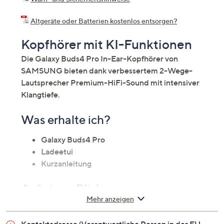
Altgeräte oder Batterien kostenlos entsorgen?
Kopfhörer mit KI-Funktionen
Die Galaxy Buds4 Pro In-Ear-Kopfhörer von
SAMSUNG bieten dank verbessertem 2-Wege-
Lautsprecher Premium-HiFi-Sound mit intensiver
Klangtiefe.
Was erhalte ich?
Galaxy Buds4 Pro
Ladeetui
Kurzanleitung
Auf einen Blick
Mehr anzeigen
In-Ear-Kopfhörer
Zwei-Wege Lautsprecher (11 mm dynamischer