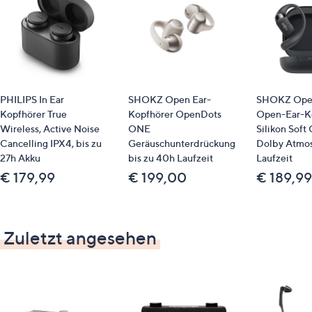
PHILIPS In Ear
SHOKZ Open Ear-
SHOKZ Ope
Kopfhörer True
Kopfhörer OpenDots
Open-Ear-K
Wireless, Active Noise
ONE
Silikon Soft
Cancelling IPX4, bis zu
Geräuschunterdrückung
Dolby Atmos
27h Akku
bis zu 40h Laufzeit
Laufzeit
€ 179,99
€ 199,00
€ 189,99
Zuletzt angesehen