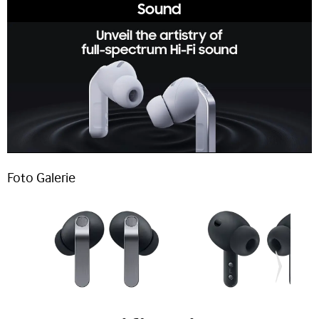
Sound
Gewicht
Ohrhörer: ca. 5,1 g
Ladeetui ca. 44,31 g
Identifikationsnummer
GTIN: 8806097984832
Bitte beachten
Foto Galerie
Dieser Artikel kann nicht an einen Paketshop
oder eine Packstation bestellt werden.
Eine Lieferung ins Ausland ist leider nicht
möglich.