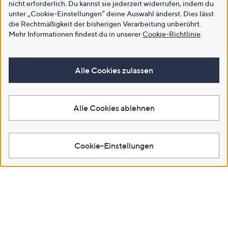
QVC kontaktieren
Bequem einkaufen
nicht erforderlich. Du kannst sie jederzeit widerrufen, indem du
unter „Cookie-Einstellungen“ deine Auswahl änderst. Dies lässt
Hilfe-Chat
Bestellung
die Rechtmäßigkeit der bisherigen Verarbeitung unberührt.
Mehr Informationen findest du in unserer
Cookie-Richtlinie
.
Kontakt
Vertrag widerrufen
0800 2944 444
Größenberatung
(gebührenfrei)
Alle Cookies zulassen
Versandkosten & Lieferung
QLive
Bezahlung
Presse
Rücksendung & Entsorgung
Alle Cookies ablehnen
Lieferanten
Sicherheit & Datenschutz
Produktrückruf
FAQs - Häufige Fragen
Cookie-Einstellungen
Hilfe & Service
Beschwerde/ Streitschlichtung
Nichts verpassen
Über uns
INSIDER Magazin
Unternehmen