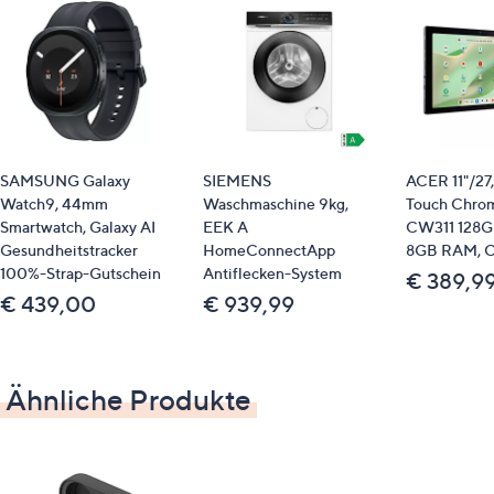
SAMSUNG Galaxy
SIEMENS
ACER 11"/2
Watch9, 44mm
Waschmaschine 9kg,
Touch Chro
Smartwatch, Galaxy AI
EEK A
CW311 128GB
Gesundheitstracker
HomeConnectApp
8GB RAM, 
100%-Strap-Gutschein
Antiflecken-System
€ 389,9
€ 439,00
€ 939,99
Ähnliche Produkte