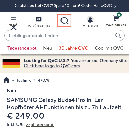
Du bist neu bei QVC? Spare 10 Euro! Code: HalloQVC
Zum
Hauptinhalt
springen
0
MENÜ
WARENKORB
TV-RÜCKBLICK
MEIN QVC
Lieblingsprodukt
finden
Wenn
Tagesangebot
Neu
30 Jahre QVC
Cool mit QVC
Vorschläge
verfügbar
sind,
verwenden
Sie
Technik
470781
die
Neu
Pfeiltasten
SAMSUNG Galaxy Buds4 Pro In-Ear
nach
oben
Kopfhörer AI-Funktionen bis zu 7h Laufzeit
und
Gelöscht
€ 249,00
nach
inkl. USt,
zzgl. Versand
unten