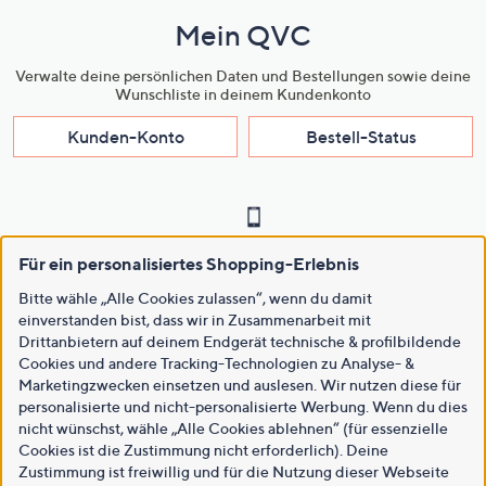
Mein QVC
Verwalte deine persönlichen Daten und Bestellungen sowie deine
Wunschliste in deinem Kundenkonto
Kunden-Konto
Bestell-Status
Mobil shoppen
Für ein personalisiertes Shopping-Erlebnis
Bitte wähle „Alle Cookies zulassen“, wenn du damit
Jetzt die QVC App für Smartphone, Tablet & Co. herunterladen
einverstanden bist, dass wir in Zusammenarbeit mit
und überall live dabei sein!
Drittanbietern auf deinem Endgerät technische & profilbildende
Cookies und andere Tracking-Technologien zu Analyse- &
Für Apple
Für Android
Marketingzwecken einsetzen und auslesen. Wir nutzen diese für
personalisierte und nicht-personalisierte Werbung. Wenn du dies
nicht wünschst, wähle „Alle Cookies ablehnen“ (für essenzielle
Cookies ist die Zustimmung nicht erforderlich). Deine
Zustimmung ist freiwillig und für die Nutzung dieser Webseite