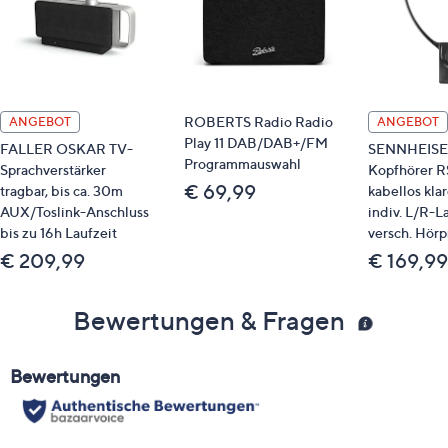
ROBERTS Radio Radio
ANGEBOT
ANGEBOT
Play 11 DAB/DAB+/FM
FALLER OSKAR TV-
SENNHEISE
Programmauswahl
Sprachverstärker
Kopfhörer 
€ 69,99
tragbar, bis ca. 30m
kabellos kla
AUX/Toslink-Anschluss
indiv. L/R-L
bis zu 16h Laufzeit
versch. Hörp
€ 209,99
€ 169,99
Bewertungen & Fragen