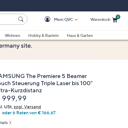
0
Mein QVC
Warenkorb
Einkaufswagen ist le
Wohnen
Hobby & Basteln
Haus & Garten
AMSUNG The Premiere 5 Beamer
ouch Steuerung Triple Laser bis 100"
ltra-Kurzdistanz
elöscht
 999,99
kl. USt,
zzgl. Versand
oder 6 Raten von € 166,67
tails