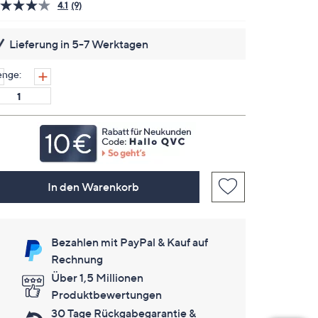
4.1
(9)
9
Bewertungen
lesen.
Lieferung in 5-7 Werktagen
Link
auf
derselben
nge:
Seite.
In den Warenkorb
Bezahlen mit PayPal & Kauf auf
Rechnung
Über 1,5 Millionen
Produktbewertungen
30 Tage Rückgabegarantie &