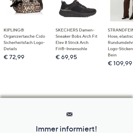
KIPLING®
SKECHERS Damen-
STRANDFEIN
Organizertasche Cido
Sneaker Bobs Arch Fit
Hose, elastis
Sicherheitsfach Logo-
Elev 8 Strick Arch
Rundumdeh
Details
Fit®-Innensohle
Logo-Sticker
Bein
€ 72,99
€ 69,95
€ 109,99
Hilfeseiten,
Service
und
Immer informiert!
Unternehmensinformationen