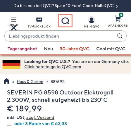
Du bist neu bei QVC? Spare 10 Euro! Code: HalloQVC
Zum
Hauptinhalt
springen
0
MENÜ
WARENKORB
TV-RÜCKBLICK
MEIN QVC
Lieblingsprodukt
finden
Wenn
Tagesangebot
Neu
30 Jahre QVC
Cool mit QVC
Vorschläge
verfügbar
sind,
verwenden
Sie
Haus & Garten
887693
die
SEVERIN PG 8598 Outdoor Elektrogrill
Pfeiltasten
2.300W, schnell aufgeheizt bis 230°C
nach
Gelöscht
€ 189,99
oben
und
inkl. USt,
zzgl. Versand
nach
oder 3 Raten von € 63,33
unten