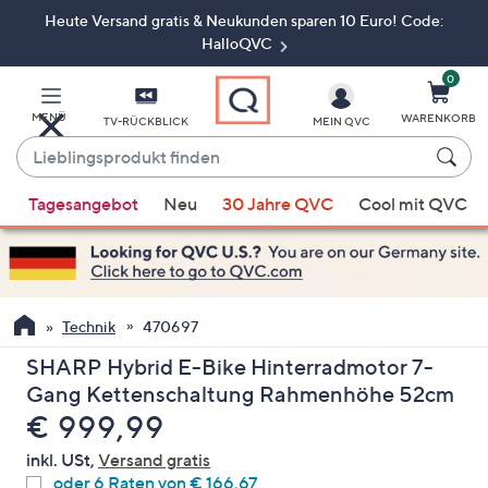
Heute Versand gratis & Neukunden sparen 10 Euro! Code:
Zum
Hauptinhalt
HalloQVC
springen
0
MENÜ
WARENKORB
TV-RÜCKBLICK
MEIN QVC
Lieblingsprodukt
finden
Wenn
Tagesangebot
Neu
30 Jahre QVC
Cool mit QVC
Vorschläge
verfügbar
sind,
verwenden
Sie
Technik
470697
die
SHARP Hybrid E-Bike Hinterradmotor 7-
Pfeiltasten
Gang Kettenschaltung Rahmenhöhe 52cm
nach
Gelöscht
€ 999,99
oben
und
inkl. USt,
Versand gratis
nach
oder 6 Raten von € 166,67