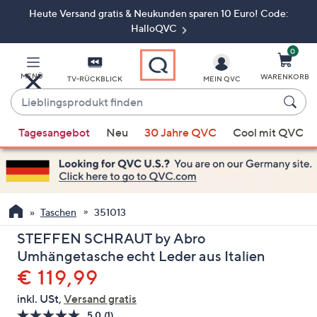
Heute Versand gratis & Neukunden sparen 10 Euro! Code:
Zum
Hauptinhalt
HalloQVC
springen
0
MENÜ
WARENKORB
TV-RÜCKBLICK
MEIN QVC
Lieblingsprodukt
finden
Wenn
Tagesangebot
Neu
30 Jahre QVC
Cool mit QVC
Vorschläge
verfügbar
sind,
verwenden
Sie
Taschen
351013
die
STEFFEN SCHRAUT by Abro
Pfeiltasten
Umhängetasche echt Leder aus Italien
nach
Gelöscht
€ 119,99
oben
und
inkl. USt,
Versand gratis
nach
5.0
(1)