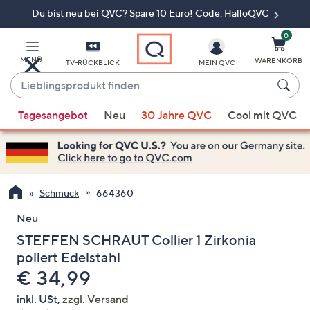
Du bist neu bei QVC? Spare 10 Euro! Code: HalloQVC
Zum
Hauptinhalt
springen
0
MENÜ
WARENKORB
TV-RÜCKBLICK
MEIN QVC
Lieblingsprodukt
finden
Wenn
Tagesangebot
Neu
30 Jahre QVC
Cool mit QVC
Vorschläge
verfügbar
sind,
verwenden
Sie
Schmuck
664360
die
Neu
Pfeiltasten
STEFFEN SCHRAUT Collier 1 Zirkonia
nach
oben
poliert Edelstahl
und
Gelöscht
€ 34,99
nach
inkl. USt,
zzgl. Versand
unten