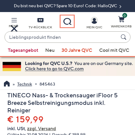
Du bist neu bei QVC? Spare 10 Euro! Code: HalloQVC
Zum
Hauptinhalt
springen
0
MENÜ
WARENKORB
TV-RÜCKBLICK
MEIN QVC
Lieblingsprodukt
finden
Wenn
Tagesangebot
Neu
30 Jahre QVC
Cool mit QVC
Vorschläge
verfügbar
sind,
verwenden
Sie
Technik
845463
die
TINECO Nass- & Trockensauger iFloor 5
Pfeiltasten
Breeze Selbstreinigungsmodus inkl.
nach
Reiniger
oben
Gelöscht
€ 159,99
und
nach
inkl. USt,
zzgl. Versand
unten
Gültig bis 31.08.2026
Danach:
€ 199,99