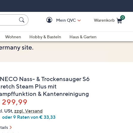
0
Mein QVC
Warenkorb
Einkaufswagen ist le
Wohnen
Hobby & Basteln
Haus & Garten
INECO Nass- & Trockensauger S6
tretch Steam Plus mit
ampffunktion & Kantenreinigung
elöscht
 299,99
kl. USt,
zzgl. Versand
oder 9 Raten von € 33,33
tails