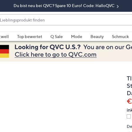
Du bist neu bei QVC? Spare 10 Euro! Code: HalloQVC
eblingsprodukt
nden
enn
rschläge
:well
Top bewertet
Q Sale
Mode
Beauty
Schmuck
rfügbar
nd,
erwenden
e
e
T
eiltasten
ach
S
ben
D
nd
G
€
ach
in
nten
der
De
ischen