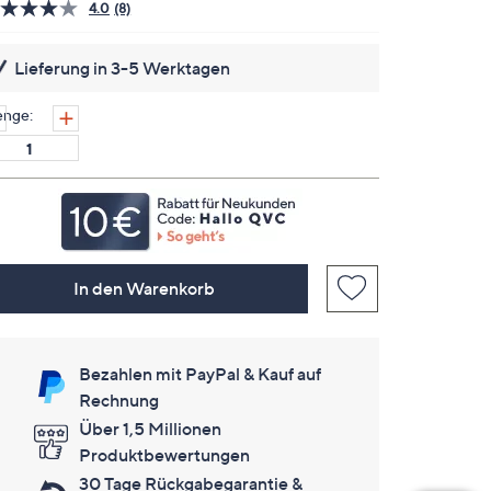
4.0
(8)
8
Bewertungen
lesen.
Lieferung in 3-5 Werktagen
Link
auf
derselben
nge:
Seite.
In den Warenkorb
Bezahlen mit PayPal & Kauf auf
Rechnung
Über 1,5 Millionen
Produktbewertungen
30 Tage Rückgabegarantie &