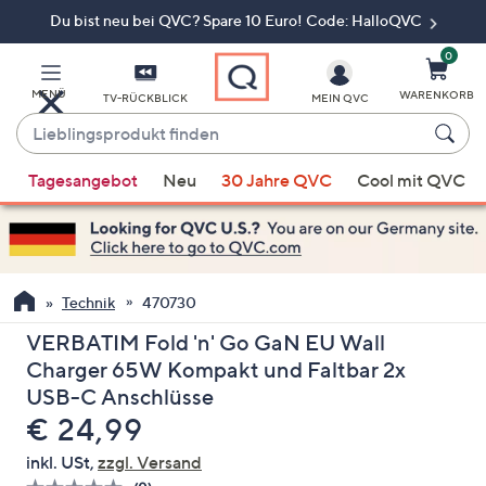
Du bist neu bei QVC? Spare 10 Euro! Code: HalloQVC
Zum
Hauptinhalt
springen
0
MENÜ
WARENKORB
TV-RÜCKBLICK
MEIN QVC
Lieblingsprodukt
finden
Wenn
Tagesangebot
Neu
30 Jahre QVC
Cool mit QVC
Vorschläge
verfügbar
sind,
verwenden
Sie
Technik
470730
die
VERBATIM Fold 'n' Go GaN EU Wall
Pfeiltasten
Charger 65W Kompakt und Faltbar 2x
nach
USB-C Anschlüsse
oben
Gelöscht
€ 24,99
und
nach
inkl. USt,
zzgl. Versand
unten