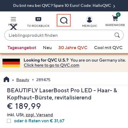
Du bist neu bei QVC? Spare 10 Euro! Code: HalloQVC
Zum
Hauptinhalt
springen
0
MENÜ
WARENKORB
TV-RÜCKBLICK
MEIN QVC
Lieblingsprodukt
finden
Wenn
Tagesangebot
Neu
30 Jahre QVC
Cool mit QVC
Vorschläge
verfügbar
sind,
verwenden
Sie
Beauty
289475
die
BEAUTIFLY LaserBoost Pro LED - Haar- &
Pfeiltasten
Kopfhaut-Bürste, revitalisierend
nach
Gelöscht
€ 189,99
oben
und
inkl. USt,
zzgl. Versand
nach
oder 6 Raten von € 31,67
unten