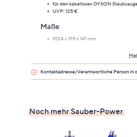
für den kabellosen DYSON Staubsauge
UVP: 125 €
Maße
1024 x 315 x 141 mm
Gewicht
Meh
3.77 kg
Kontaktadresse/Verantwortliche Person in 
Identifikationsnummer
GTIN: 5025155074596
Noch mehr Sauber-Power