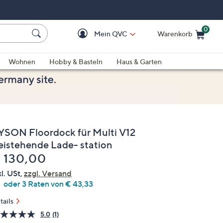
0
Mein QVC
Warenkorb
Einkaufswagen ist le
Wohnen
Hobby & Basteln
Haus & Garten
YSON Floordock für Multi V12
reistehende Lade- station
elöscht
 130,00
kl. USt,
zzgl. Versand
oder 3 Raten von € 43,33
tails
5.0
(1)
Bewertung