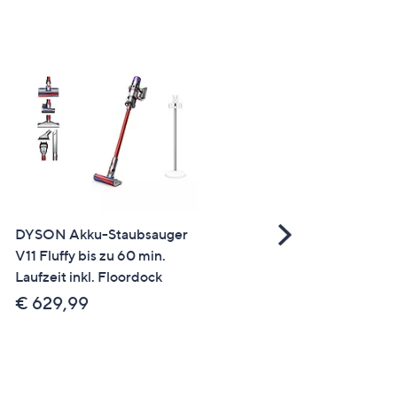
Scroll
DYSON Akku-Staubsauger
DYSON Supersonic Nural
Right
V11 Fluffy bis zu 60 min.
Haartrockner mit 4 Haarcl
Laufzeit inkl. Floordock
samtrot/gold
€ 629,99
€ 538,00