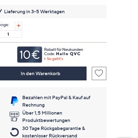
lesen.
Link
Lieferung in 3-5 Werktagen
auf
derselben
Seite.
nge:
In den Warenkorb
Bezahlen mit PayPal & Kauf auf
Rechnung
Über 1,5 Millionen
Produktbewertungen
30 Tage Rückgabegarantie &
kostenloser Rückversand