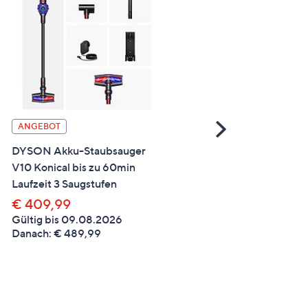
Scroll
ANGEBOT
DYSON Akku-Staubsauge
Right
V8 Cyclone bis zu 60min
DYSON Akku-Staubsauger
Laufzeit 3 Saugstufen
V10 Konical bis zu 60min
€ 389,99
Laufzeit 3 Saugstufen
€ 409,99
Gültig bis 09.08.2026
Danach: € 489,99