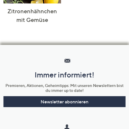
Zitronenhähnchen
mit Gemüse
Hilfeseiten,
Service
und
Immer informiert!
Unternehmensinformationen
Premieren, Aktionen, Geheimtipps: Mit unseren Newslettern bist
du immer up to date!
Newsletter abonnieren