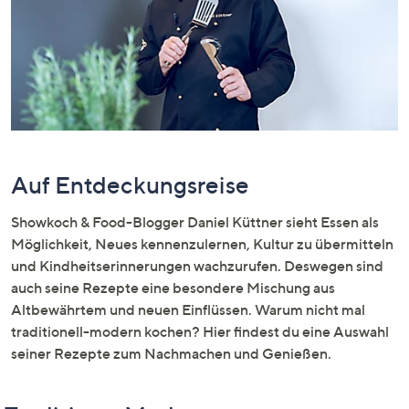
unten
oder
wischen
Sie
auf
Touch-
Geräten
nach
Auf Entdeckungsreise
links
bzw.
Showkoch & Food-Blogger Daniel Küttner sieht Essen als
rechts,
Möglichkeit, Neues kennenzulernen, Kultur zu übermitteln
um
und Kindheitserinnerungen wachzurufen. Deswegen sind
diese
auch seine Rezepte eine besondere Mischung aus
anzuzeigen.
Altbewährtem und neuen Einflüssen. Warum nicht mal
traditionell-modern kochen? Hier findest du eine Auswahl
seiner Rezepte zum Nachmachen und Genießen.