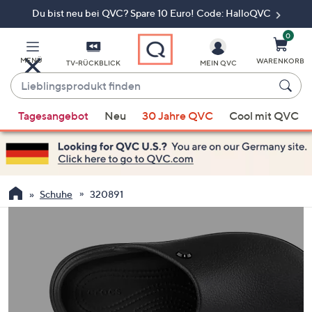
Du bist neu bei QVC? Spare 10 Euro! Code: HalloQVC
Zum
Hauptinhalt
springen
0
MENÜ
WARENKORB
TV-RÜCKBLICK
MEIN QVC
Lieblingsprodukt
finden
Wenn
Tagesangebot
Neu
30 Jahre QVC
Cool mit QVC
Vorschläge
verfügbar
sind,
verwenden
Sie
Schuhe
320891
die
Pfeiltasten
nach
oben
und
nach
unten