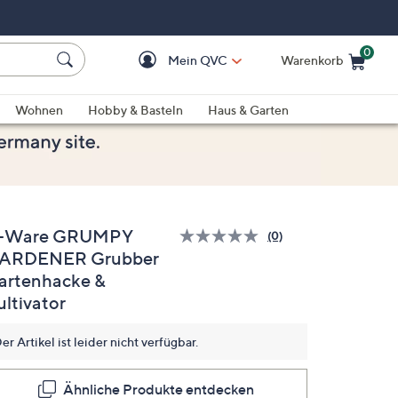
0
Mein QVC
Warenkorb
Einkaufswagen ist le
Wohnen
Hobby & Basteln
Haus & Garten
-Ware GRUMPY
(0)
Bisher
ARDENER Grubber
gibt
es
artenhacke &
keine
Bewertungen
ultivator
für
dieses
Produkt..
er Artikel ist leider nicht verfügbar.
Link
auf
derselben
Ähnliche Produkte entdecken