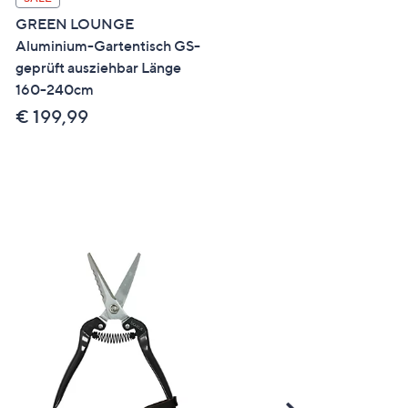
GREEN LOUNGE
LUMIDA Garden 2 Solar-
Aluminium-Gartentisch GS-
Laternen Struktur-Glas H
geprüft ausziehbar Länge
18,5cm, Ø 15cm
160-240cm
€ 15,99
€ 199,99