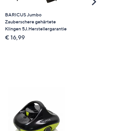
Scroll
Right
BARICUS Jumbo
BARICUS Easy Cut Ergo
Zauberschere gehärtete
Buchsbaumschere mit
Klingen 5J.Herstellergarantie
Wellenschliff
5J.Herstellergarantie
€ 16,99
€ 14,99