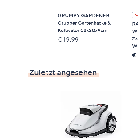
GRUMPY GARDENER
S
Grubber Gartenhacke &
RA
Kultivator 68x20x9cm
Wu
Zä
€ 19,99
Wu
€
Zuletzt angesehen