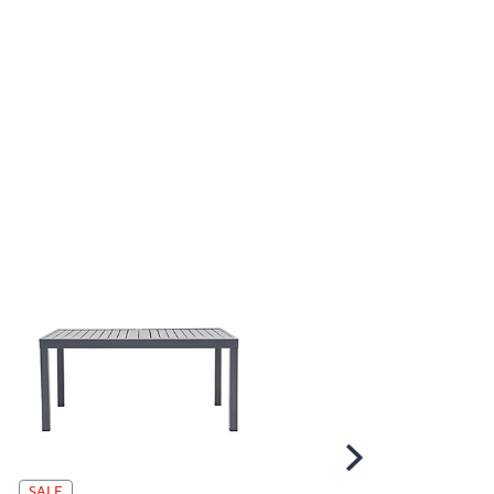
Scroll
Right
SALE
SALE