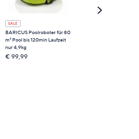
Scroll
Right
SALE
ANGEBOT
BARICUS Poolroboter für 80
BARICUS Einhand-
m² Pool bis 120min Laufzeit
Kettensäge 18V, Digital-
nur 4,9kg
Display bürstenloser Moto
5J.Herstellergarantie
€ 99,99
€ 89,99 - € 119,99