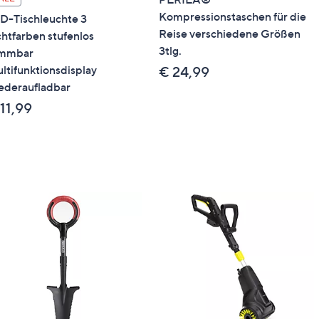
Kompressionstaschen für die
D-Tischleuchte 3
Reise verschiedene Größen
chtfarben stufenlos
3tlg.
mmbar
ltifunktionsdisplay
€ 24,99
ederaufladbar
11,99