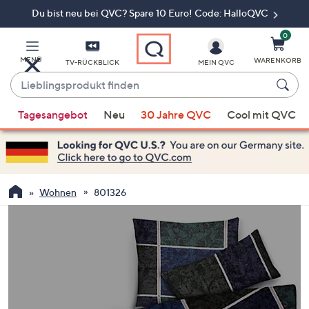
Du bist neu bei QVC? Spare 10 Euro! Code: HalloQVC
Zum
Hauptinhalt
springen
0
MENÜ
WARENKORB
TV-RÜCKBLICK
MEIN QVC
Lieblingsprodukt
finden
Wenn
Tagesangebot
Neu
30 Jahre QVC
Cool mit QVC
Vorschläge
verfügbar
sind,
verwenden
Sie
Wohnen
801326
die
Pfeiltasten
nach
oben
und
nach
unten