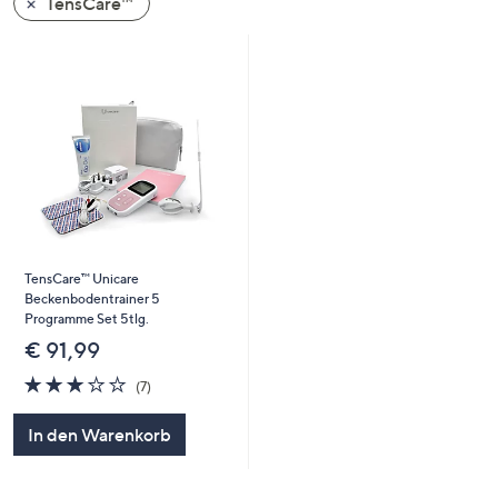
TensCare™
oder
wischen
Sie
auf
Touch-
Geräten
nach
links
bzw.
rechts,
TensCare™ Unicare
um
Beckenbodentrainer 5
diese
Programme Set 5tlg.
anzuzeigen.
€ 91,99
3.0
7
(7)
von
Bewertungen
5
In den Warenkorb