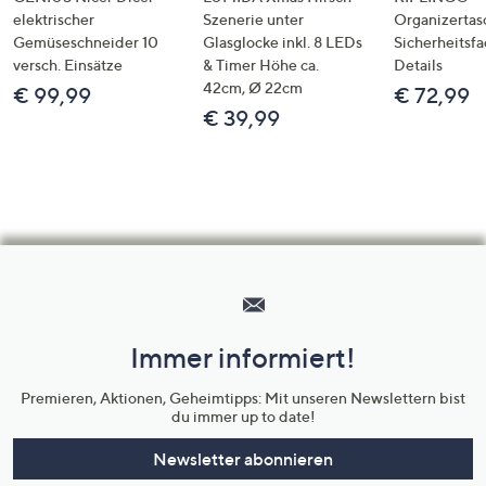
elektrischer
Szenerie unter
Organizertas
Gemüseschneider 10
Glasglocke inkl. 8 LEDs
Sicherheitsf
versch. Einsätze
& Timer Höhe ca.
Details
42cm, Ø 22cm
€ 99,99
€ 72,99
€ 39,99
Hilfeseiten,
Service
und
Immer informiert!
Unternehmensinformationen
Premieren, Aktionen, Geheimtipps: Mit unseren Newslettern bist
du immer up to date!
Newsletter abonnieren