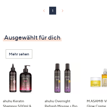
1
Ausgewählt für dich
Mehr sehen
ahuhu Keratin
ahuhu Overnight
M.ASAM® Vi
Shampoo 500ml &
Refresh Mousse + Bio
Glow Creme 