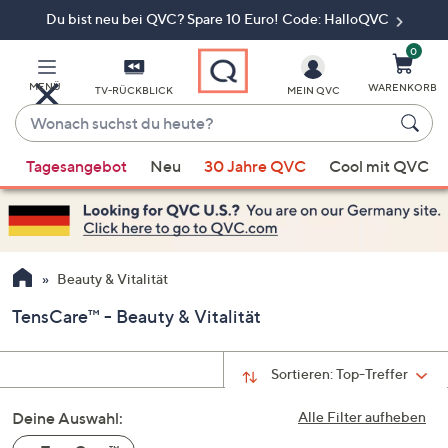
Du bist neu bei QVC? Spare 10 Euro! Code: HalloQVC
Zum
Hauptinhalt
springen
0
MENÜ
WARENKORB
TV-RÜCKBLICK
MEIN QVC
Wonach
suchst
Wenn
du
Tagesangebot
Neu
30 Jahre QVC
Cool mit QVC
Vorschläge
heute?
verfügbar
sind,
verwenden
Sie
Beauty & Vitalität
die
TensCare™ - Beauty & Vitalität
Pfeiltasten
nach
oben
Sortieren:
Top-Treffer
und
Deine Auswahl:
nach
Alle Filter aufheben
unten