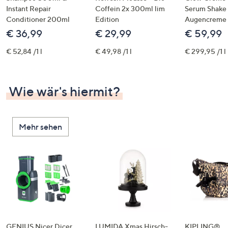
Instant Repair
Coffein 2x 300ml lim
Serum Shake
Conditioner 200ml
Edition
Augencreme
€ 36,99
€ 29,99
€ 59,99
€ 52,84 /1 l
€ 49,98 /1 l
€ 299,95 /1 l
Wie wär's hiermit?
Mehr sehen
GENIUS Nicer Dicer
LUMIDA Xmas Hirsch-
KIPLING®