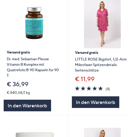
Versand gratis
Versand gratis
Dr. med. Sebastian Pleuse
LITTLE ROSE Bigshirt, 1/2-Arm
Vitamin B Komplex mit
Mikrofaser Spitzendetails
Quatrefolic® 90 Kapseln für 90
Seitenschlitze
T.
€ 11,99
€ 36,99
5.0
4
(4)
von
Bewertungen
€ 840,68/1 kg
5
In den Warenkorb
In den Warenkorb