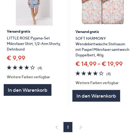
Versand gratis
Versand gratis
LITTLE ROSE Pyjama-Set
SOFT HARMONY
Mikrofaser Shirt, 1/2-Arm Shorty,
Wendebettwäsche Stehsaum
Dehnbund
mit Paspel Mikrofaser samtweich
Doppelbett, 4tlg.
€ 9,99
€ 14,99 - € 19,99
4.2
4
(4)
von
Bewertungen
4.0
4
(4)
Weitere Farben verfügbar
5
von
Bewertungen
Weitere Farben verfügbar
5
In den Warenkorb
In den Warenkorb
1