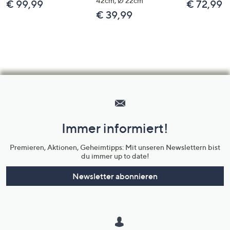
42cm, Ø 22cm
€ 99,99
€ 72,99
€ 39,99
Hilfeseiten,
Service
und
Immer informiert!
Unternehmensinformationen
Premieren, Aktionen, Geheimtipps: Mit unseren Newslettern bist
du immer up to date!
Newsletter abonnieren