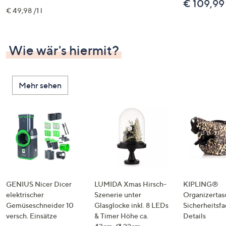
€ 109,99
€ 49,98 /1 l
Wie wär's hiermit?
Mehr sehen
GENIUS Nicer Dicer
LUMIDA Xmas Hirsch-
KIPLING®
elektrischer
Szenerie unter
Organizertas
Gemüseschneider 10
Glasglocke inkl. 8 LEDs
Sicherheitsf
versch. Einsätze
& Timer Höhe ca.
Details