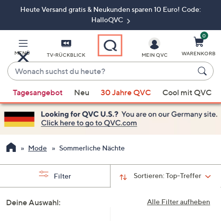
Heute Versand gratis & Neukunden sparen 10 Euro! Code:
Zum
Hauptinhalt
HalloQVC
springen
0
MENÜ
WARENKORB
TV-RÜCKBLICK
MEIN QVC
Wonach
suchst
Wenn
du
Tagesangebot
Neu
30 Jahre QVC
Cool mit QVC
Vorschläge
heute?
verfügbar
sind,
verwenden
Sie
Mode
Sommerliche Nächte
die
Pfeiltasten
Sortieren:
Top-Treffer
Filter
nach
oben
Deine Auswahl:
Alle Filter aufheben
und
nach