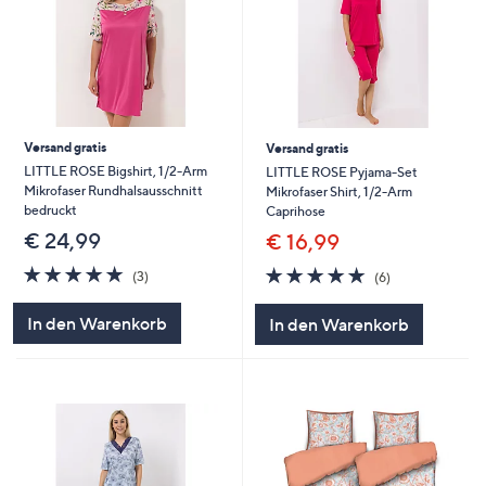
Versand gratis
Versand gratis
LITTLE ROSE Bigshirt, 1/2-Arm
LITTLE ROSE Pyjama-Set
Mikrofaser Rundhalsausschnitt
Mikrofaser Shirt, 1/2-Arm
bedruckt
Caprihose
€ 24,99
€ 16,99
5.0
3
4.8
6
(3)
(6)
von
Bewertungen
von
Bewertungen
5
5
In den Warenkorb
In den Warenkorb