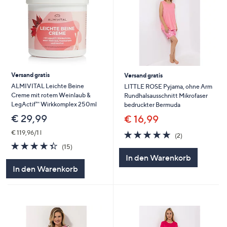
Versand gratis
Versand gratis
ALMIVITAL Leichte Beine
LITTLE ROSE Pyjama, ohne Arm
Creme mit rotem Weinlaub &
Rundhalsausschnitt Mikrofaser
LegActif™ Wirkkomplex 250ml
bedruckter Bermuda
€ 29,99
€ 16,99
5.0
2
€ 119,96/1 l
(2)
von
Bewertungen
4.3
15
(15)
5
von
Bewertungen
In den Warenkorb
5
In den Warenkorb