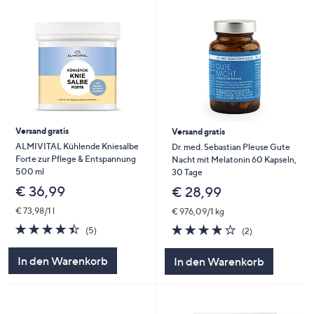
unten
oder
wischen
Sie
auf
Touch-
Geräten
nach
Versand gratis
Versand gratis
links
ALMIVITAL Kühlende Kniesalbe
Dr. med. Sebastian Pleuse Gute
Forte zur Pflege & Entspannung
Nacht mit Melatonin 60 Kapseln,
bzw.
500 ml
30 Tage
rechts,
€ 36,99
€ 28,99
um
diese
€ 73,98/1 l
€ 976,09/1 kg
4.4
5
4.0
2
anzuzeigen.
(5)
(2)
von
Bewertungen
von
Bewertungen
5
5
In den Warenkorb
In den Warenkorb