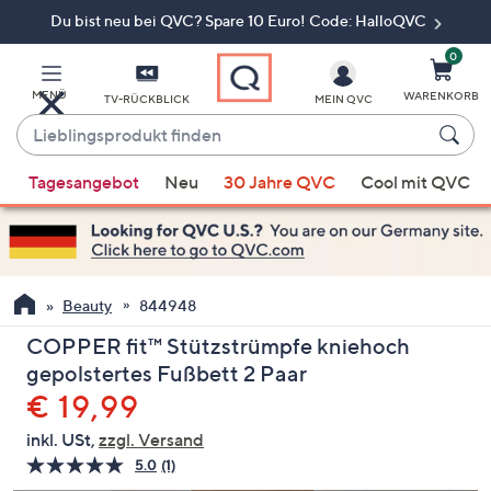
Du bist neu bei QVC? Spare 10 Euro! Code: HalloQVC
Zum
Hauptinhalt
springen
0
MENÜ
WARENKORB
TV-RÜCKBLICK
MEIN QVC
Lieblingsprodukt
finden
Wenn
Tagesangebot
Neu
30 Jahre QVC
Cool mit QVC
Vorschläge
verfügbar
sind,
verwenden
Sie
Beauty
844948
die
COPPER fit™ Stützstrümpfe kniehoch
Pfeiltasten
gepolstertes Fußbett 2 Paar
nach
Gelöscht
€ 19,99
oben
und
inkl. USt,
zzgl. Versand
nach
5.0
(1)
Bewertung
unten