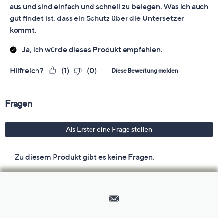
Hilfeseiten,
Service
und