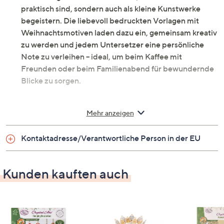
praktisch sind, sondern auch als kleine Kunstwerke
begeistern. Die liebevoll bedruckten Vorlagen mit
Weihnachtsmotiven laden dazu ein, gemeinsam kreativ
zu werden und jedem Untersetzer eine persönliche
Note zu verleihen – ideal, um beim Kaffee mit
Freunden oder beim Familienabend für bewundernde
Blicke zu sorgen.
Was erhalte ich?
Mehr anzeigen
6 Untersetzer aus Acryl, ca. 10 cm Durchmesser,
mit bedruckter Vorlage (Weihnachten) und
Kontaktadresse/Verantwortliche Person in der EU
Klebefläche (eine Seite zum Nachlegen)
Metallhalter für die Untersetzer
Kunden kauften auch
Ablageschale
Stift zum Aufnehmen der Steine
Beutel Kristalle in verschiedenen Farben
(passend zum Nachlegen)
Wachsplättchen für den Stift