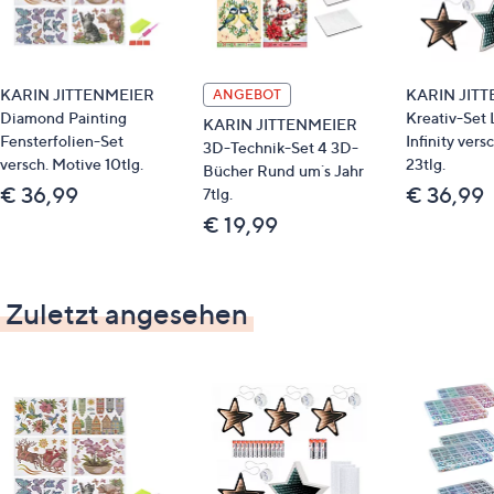
KARIN JITTENMEIER
KARIN JIT
ANGEBOT
Diamond Painting
Kreativ-Set
KARIN JITTENMEIER
Fensterfolien-Set
Infinity vers
3D-Technik-Set 4 3D-
versch. Motive 10tlg.
23tlg.
Bücher Rund um´s Jahr
€ 36,99
€ 36,99
7tlg.
€ 19,99
Zuletzt angesehen