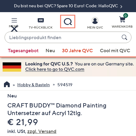
Du bist neu bei QVC? Spare 10 Euro! Code: HalloQVC
Zum
Hauptinhalt
springen
0
MENÜ
WARENKORB
TV-RÜCKBLICK
MEIN QVC
Lieblingsprodukt
finden
Wenn
Tagesangebot
Neu
30 Jahre QVC
Cool mit QVC
Vorschläge
verfügbar
sind,
verwenden
Sie
Hobby & Basteln
594519
die
Neu
Pfeiltasten
CRAFT BUDDY™ Diamond Painting
nach
oben
Untersetzer auf Acryl 12tlg.
und
Gelöscht
€ 21,99
nach
inkl. USt,
zzgl. Versand
unten