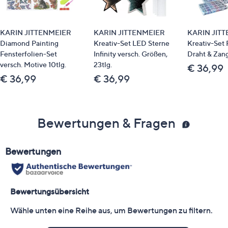
KARIN JITTENMEIER
KARIN JITTENMEIER
KARIN JIT
Diamond Painting
Kreativ-Set LED Sterne
Kreativ-Set P
Fensterfolien-Set
Infinity versch. Größen,
Draht & Zang
versch. Motive 10tlg.
23tlg.
€ 36,99
€ 36,99
€ 36,99
Bewertungen & Fragen