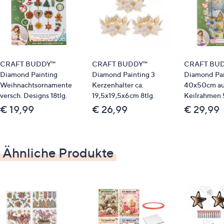
leeres Beutelchen
Anleitung
Material
CRAFT BUDDY™
CRAFT BUDDY™
CRAFT BU
Acryl, Metall
Diamond Painting
Diamond Painting 3
Diamond Pai
Weihnachtsornamente
Kerzenhalter ca.
40x50cm au
versch. Designs 18tlg.
19,5x19,5x6cm 8tlg.
Keilrahmen 5
€ 19,99
€ 26,99
€ 29,99
Ähnliche Produkte