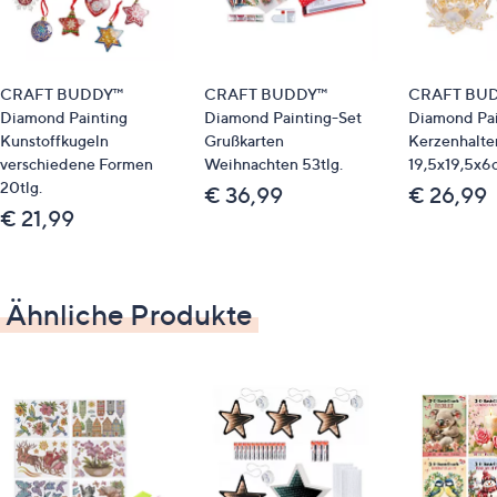
Wachsplättchen für den Stift
leeres Beutelchen
Seil zum Aufhängen
Anleitung
CRAFT BUDDY™
CRAFT BUDDY™
CRAFT BU
Diamond Painting
Diamond Painting-Set
Diamond Pai
Material
Kunstoffkugeln
Grußkarten
Kerzenhalter
verschiedene Formen
Weihnachten 53tlg.
19,5x19,5x6c
20tlg.
Holz, Acryl
€ 36,99
€ 26,99
€ 21,99
Ähnliche Produkte