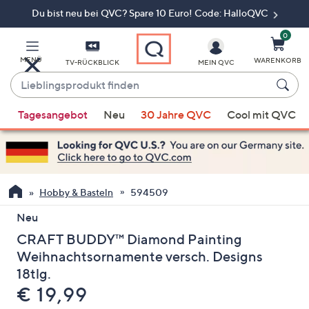
Du bist neu bei QVC? Spare 10 Euro! Code: HalloQVC
Zum
Hauptinhalt
springen
0
MENÜ
WARENKORB
TV-RÜCKBLICK
MEIN QVC
Lieblingsprodukt
finden
Wenn
Tagesangebot
Neu
30 Jahre QVC
Cool mit QVC
Vorschläge
verfügbar
sind,
verwenden
Sie
Hobby & Basteln
594509
die
Neu
Pfeiltasten
CRAFT BUDDY™ Diamond Painting
nach
oben
Weihnachtsornamente versch. Designs
und
18tlg.
nach
Gelöscht
€ 19,99
unten