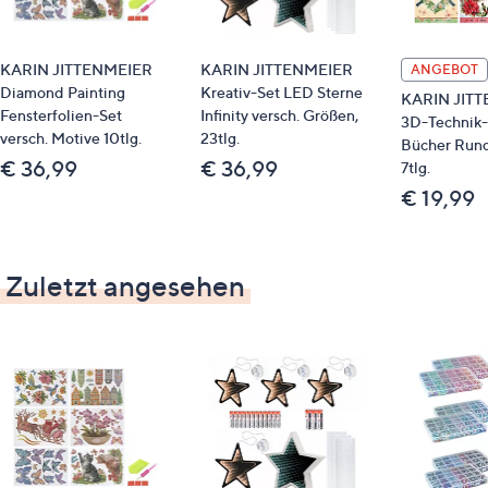
KARIN JITTENMEIER
KARIN JITTENMEIER
ANGEBOT
Diamond Painting
Kreativ-Set LED Sterne
KARIN JIT
Fensterfolien-Set
Infinity versch. Größen,
3D-Technik-
versch. Motive 10tlg.
23tlg.
Bücher Rund
€ 36,99
€ 36,99
7tlg.
€ 19,99
Zuletzt angesehen