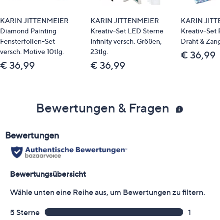
KARIN JITTENMEIER
KARIN JITTENMEIER
KARIN JIT
Diamond Painting
Kreativ-Set LED Sterne
Kreativ-Set P
Fensterfolien-Set
Infinity versch. Größen,
Draht & Zang
versch. Motive 10tlg.
23tlg.
€ 36,99
€ 36,99
€ 36,99
Bewertungen & Fragen