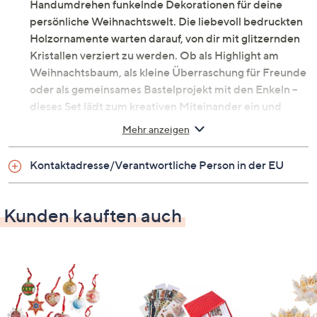
Handumdrehen funkelnde Dekorationen für deine
persönliche Weihnachtswelt. Die liebevoll bedruckten
Holzornamente warten darauf, von dir mit glitzernden
Kristallen verziert zu werden. Ob als Highlight am
Weihnachtsbaum, als kleine Überraschung für Freunde
oder als gemeinsames Bastelprojekt mit den Enkeln –
dieses Set lädt zum kreativen Miteinander ein und
sorgt für strahlende Momente in deinem Zuhause.
Mehr anzeigen
Was erhalte ich?
Kontaktadresse/Verantwortliche Person in der EU
12 Ornamente aus Holz, ca. 8 – 10 cm groß,
beidseitig bedruckt und zum Belegen, Motive:
Kunden kauften auch
Tannenbaum, Lebkuchenmann, Weihnachtsmann
und weitere
Ablageschale
Stift zum Aufnehmen der Steine
Beutel Kristalle in verschiedenen Farben,
passend zum Nachlegen