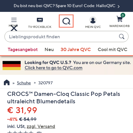
Du bist neu bei QVC? Spare 10 Euro! Code: HalloQVC
Zum
Hauptinhalt
springen
0
MENÜ
WARENKORB
TV-RÜCKBLICK
MEIN QVC
Lieblingsprodukt
finden
Wenn
Tagesangebot
Neu
30 Jahre QVC
Cool mit QVC
Vorschläge
verfügbar
sind,
verwenden
Sie
Schuhe
320797
die
CROCS™ Damen-Cloq Classic Pop Petals
Pfeiltasten
ultraleicht Blumendetails
nach
Gelöscht
€ 31,99
oben
und
-41%
€ 54,99
nach
inkl. USt,
zzgl. Versand
unten